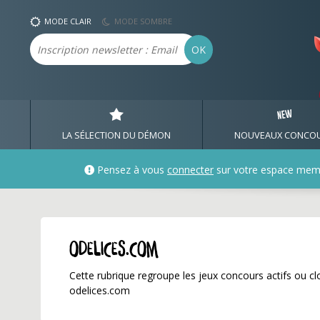
odelices.com ✅ Gagnez 
MODE CLAIR
MODE SOMBRE
Email
OK
LA SÉLECTION DU DÉMON
NOUVEAUX CONCO
Pensez à vous
connecter
sur votre espace mem
odelices.com
Cette rubrique regroupe les jeux concours actifs ou clo
odelices.com