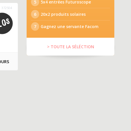
5
5x4 entrées Futuroscope
372504
6
20x2 produits solaires
7
Gagnez une servante Facom
> TOUTE LA SÉLÉCTION
OURS