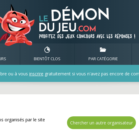
de nombreux cadeaux ave
URS
BIENTÔT CLOS
PAR CATÉGORIE
bre ou à vous
inscrire
gratuitement si vous n'avez pas encore de compt
s organisés par le site
Chercher un autre organisateur