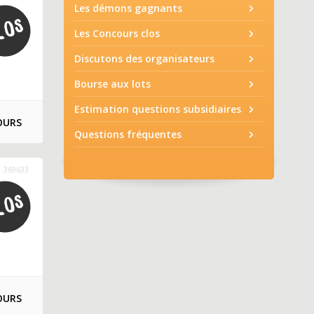
Les démons gagnants
Les Concours clos
Discutons des organisateurs
Bourse aux lots
Estimation questions subsidiaires
OURS
Questions fréquentes
369633
OURS