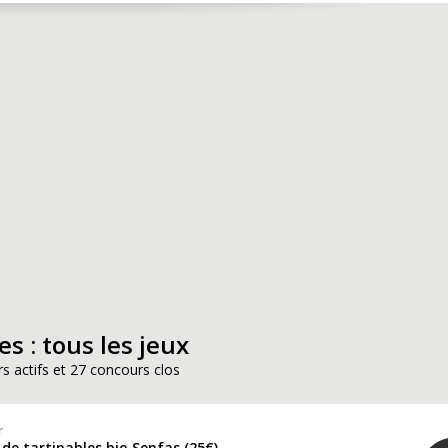
es : tous les jeux
s actifs et 27 concours clos
r
de tartinables bio Senfas (25€)