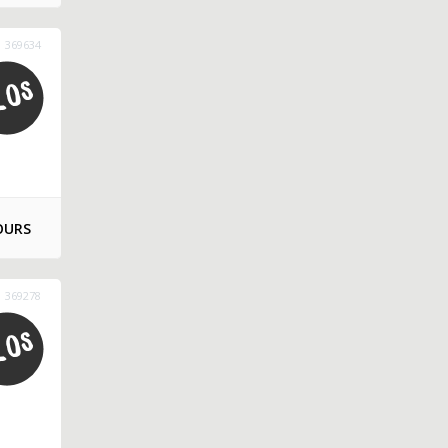
369634
OURS
369278