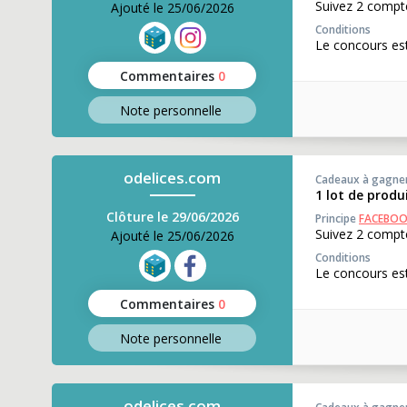
Suivez 2 compte
Ajouté le 25/06/2026
Conditions
Le concours est
Commentaires
0
Note perso
nnelle
odelices.com
Cadeaux à gagne
1 lot de produ
Clôture le 29/06/2026
Principe
FACEBO
Suivez 2 compte
Ajouté le 25/06/2026
Conditions
Le concours est
Commentaires
0
Note perso
nnelle
odelices.com