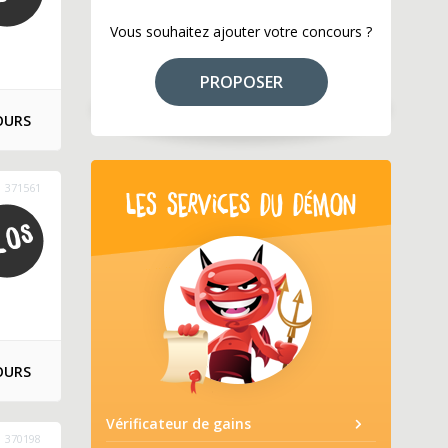
Vous souhaitez ajouter votre concours ?
PROPOSER
OURS
371561
LES SERVICES DU DÉMON
OURS
Vérificateur de gains
370198