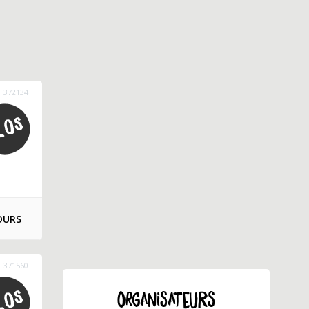
372134
OURS
371560
ORGANISATEURS