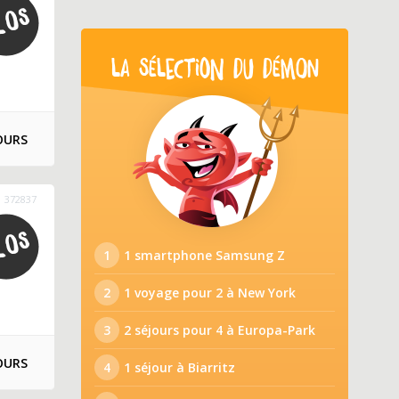
LA SÉLECTION DU DÉMON
OURS
372837
1
1 smartphone Samsung Z
2
1 voyage pour 2 à New York
3
2 séjours pour 4 à Europa-Park
OURS
4
1 séjour à Biarritz