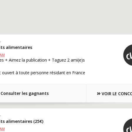
r
its alimentaires
RAM
s + Aimez la publication + Taguez 2 ami(e)s
 ouvert à toute personne résidant en France
Consulter les gagnants
VOIR LE CONC
r
its alimentaires (25€)
RAM