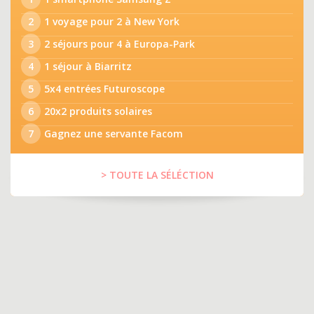
2
1 voyage pour 2 à New York
3
2 séjours pour 4 à Europa-Park
4
1 séjour à Biarritz
5
5x4 entrées Futuroscope
6
20x2 produits solaires
7
Gagnez une servante Facom
> TOUTE LA SÉLÉCTION