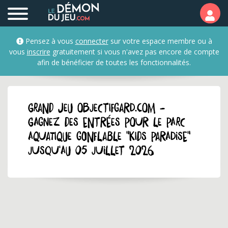
Pensez à vous
connecter
sur votre espace membre ou à
vous
inscrire
gratuitement si vous n'avez pas encore de compte
afin de bénéficier de toutes les fonctionnalités.
GRAND JEU objectifgard.com -
Gagnez des entrées pour le parc
aquatique gonflable "Kids Paradise"
jusqu'au 05 juillet 2026