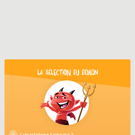
LA SÉLECTION DU DÉMON
1
1 smartphone Samsung Z