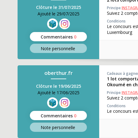
Clôture le 31/07/2025
Principe
INSTAG
Suivez 2 compte
Ajouté le 29/07/2025
Conditions
Le concours est
Luxembourg
Commentaires
0
Note perso
nnelle
oberthur.fr
Cadeaux à gagne
1 lot comporta
Okoumé en chê
Clôture le 19/06/2025
Ajouté le 17/06/2025
Principe
INSTAG
Suivez 2 compte
Conditions
Le concours est
Commentaires
0
Note perso
nnelle