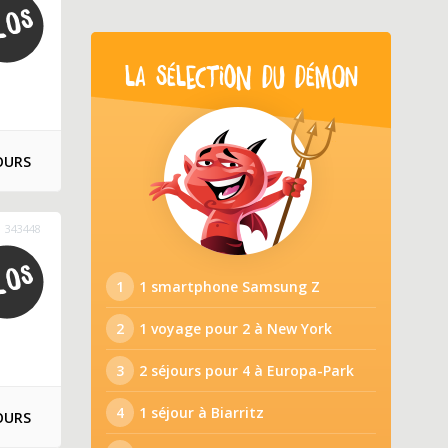
LA SÉLECTION DU DÉMON
OURS
343448
1
1 smartphone Samsung Z
2
1 voyage pour 2 à New York
3
2 séjours pour 4 à Europa-Park
4
1 séjour à Biarritz
OURS