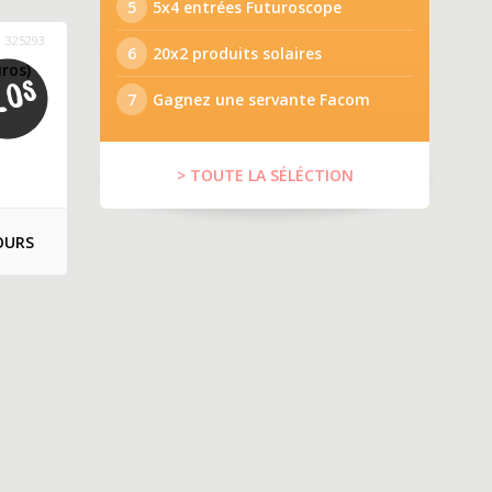
5
5x4 entrées Futuroscope
325293
6
20x2 produits solaires
ros)
7
Gagnez une servante Facom
> TOUTE LA SÉLÉCTION
OURS