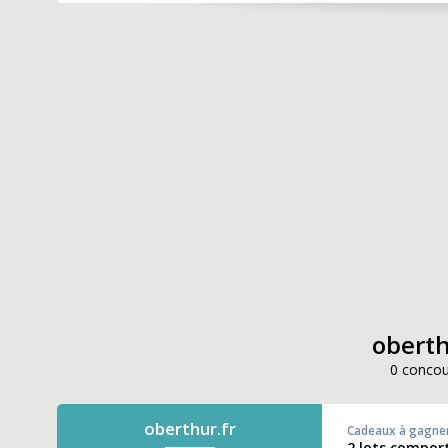
oberth
0 concou
oberthur.fr
Cadeaux à gagne
2 lots comport