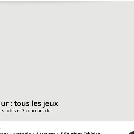
ur : tous les jeux
rs actifs et 3 concours clos
r
ant 1 cartable + 1 trousse + 5 figurines Schleich