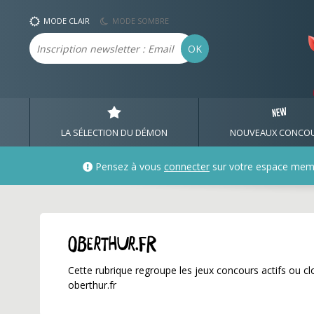
oberthur.fr ✅ Gagnez d
MODE CLAIR
MODE SOMBRE
Email
OK
LA SÉLECTION DU DÉMON
NOUVEAUX CONCO
Pensez à vous
connecter
sur votre espace mem
oberthur.fr
Cette rubrique regroupe les jeux concours actifs ou clo
oberthur.fr