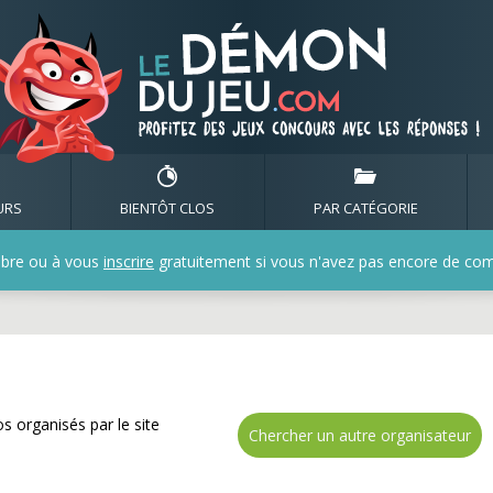
e nombreux cadeaux avec
URS
BIENTÔT CLOS
PAR CATÉGORIE
bre ou à vous
inscrire
gratuitement si vous n'avez pas encore de compt
s organisés par le site
Chercher un autre organisateur