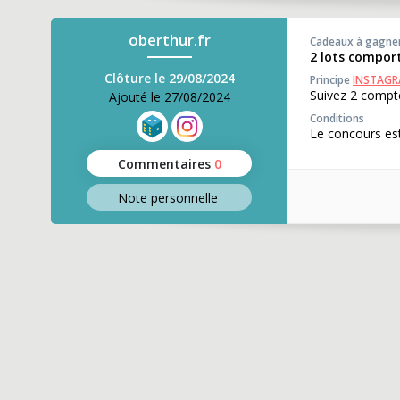
oberthur.fr
Cadeaux à gagne
2 lots comport
Clôture le 29/08/2024
Principe
INSTAG
Suivez 2 compt
Ajouté le 27/08/2024
Conditions
Le concours est
Commentaires
0
Note perso
nnelle