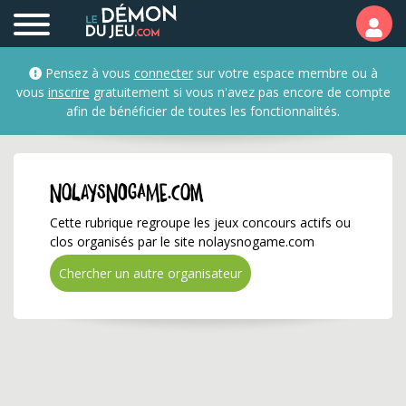
nolaysnogame.com ✅ Ga
Pensez à vous
connecter
sur votre espace membre ou à
vous
inscrire
gratuitement si vous n'avez pas encore de compte
afin de bénéficier de toutes les fonctionnalités.
nolaysnogame.com
Cette rubrique regroupe les jeux concours actifs ou
clos organisés par le site nolaysnogame.com
Chercher un autre organisateur