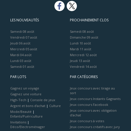
LES NOUVEAUTÉS
PROCHAINEMENT CLOS
Samedi 08 août
Samedi 08 août
Vendredi 07 août
Dimanche 09 août
Jeudi 06 août
Lundi 10 août
Mercredi 05 août
Mardi 11 août
Mardi 04 août
Mercredi 12 août
Lundi 03 août
Jeudi 13 août
Samedi 01 août
Vendredi 14 août
PAR LOTS
PAR CATÉGORIES
Gagnez un voyage
Jeux concours avec tirage au
sort
Gagnez une voiture
Jeux concours Instants Gagnants
High-Tech
|
Console de jeux
Jeux concours Facebook
Argent et bons d’achat
|
Culture
Jeux concours avec obligation
Mode/Beauté
|
d'achat
Enfants/Puériculture
Jeux concours à votes
Invitations
|
Déco/Electroménager
Jeux concours créatifs avec jury