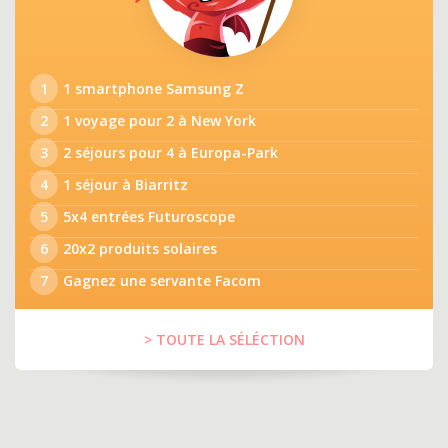
1
1 smartphone Samsung Z
2
1 voyage pour 2 à New York
3
2 séjours pour 4 à Europa-Park
4
1 séjour à Biarritz
5
5x4 entrées Futuroscope
6
20x2 produits solaires
7
Gagnez une servante Facom
> TOUTE LA SÉLÉCTION