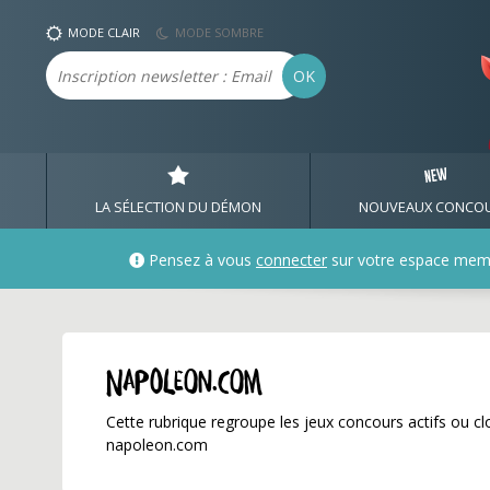
napoleon.com ✅ Gagnez
MODE CLAIR
MODE SOMBRE
Email
OK
LA SÉLECTION DU DÉMON
NOUVEAUX CONCO
Pensez à vous
connecter
sur votre espace mem
napoleon.com
Cette rubrique regroupe les jeux concours actifs ou clo
napoleon.com