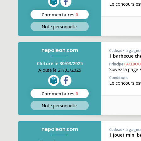
Le concours est
Commentaires
0
Note perso
nnelle
napoleon.com
Cadeaux à gagne
1 barbecue ch
Clôture le 30/03/2025
Principe
FACEBO
Suivez la page 
Ajouté le 21/03/2025
Conditions
Le concours est
Commentaires
0
Note perso
nnelle
napoleon.com
Cadeaux à gagne
1 jouet mini 