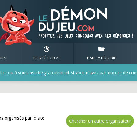
 de nombreux cadeaux a
URS
BIENTÔT CLOS
PAR CATÉGORIE
bre ou à vous
inscrire
gratuitement si vous n'avez pas encore de compt
s organisés par le site
Chercher un autre organisateur