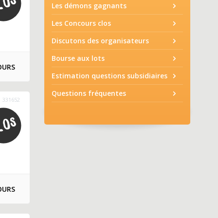
Les démons gagnants
Les Concours clos
Discutons des organisateurs
Bourse aux lots
OURS
Estimation questions subsidiaires
Questions fréquentes
331652
OURS