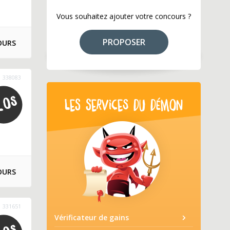
Vous souhaitez ajouter votre concours ?
PROPOSER
OURS
338083
LES SERVICES DU DÉMON
OURS
331651
Vérificateur de gains