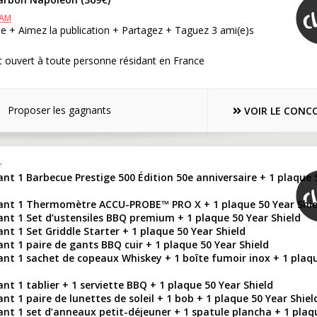
RAM
e + Aimez la publication + Partagez + Taguez 3 ami(e)s
 ouvert à toute personne résidant en France
Proposer les gagnants
VOIR LE CONC
r
nt 1 Barbecue Prestige 500 Édition 50e anniversaire + 1 plaque 
ant 1 Thermomètre ACCU-PROBE™ PRO X + 1 plaque 50 Year Shie
nt 1 Set d’ustensiles BBQ premium + 1 plaque 50 Year Shield
nt 1 Set Griddle Starter + 1 plaque 50 Year Shield
nt 1 paire de gants BBQ cuir + 1 plaque 50 Year Shield
ant 1 sachet de copeaux Whiskey + 1 boîte fumoir inox + 1 plaq
nt 1 tablier + 1 serviette BBQ + 1 plaque 50 Year Shield
nt 1 paire de lunettes de soleil + 1 bob + 1 plaque 50 Year Shiel
nt 1 set d’anneaux petit-déjeuner + 1 spatule plancha + 1 plaq