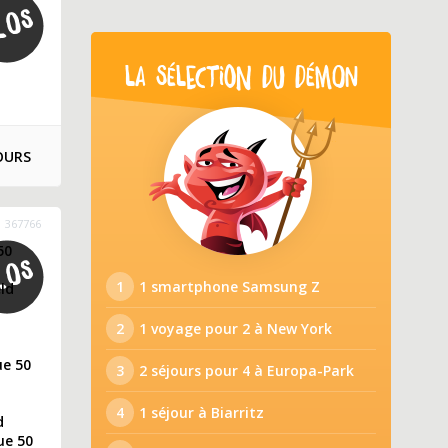
LA SÉLECTION DU DÉMON
OURS
367766
50
1
1 smartphone Samsung Z
ld
2
1 voyage pour 2 à New York
ue 50
3
2 séjours pour 4 à Europa-Park
4
1 séjour à Biarritz
d
ue 50