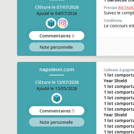
Clôture le 07/07/2026
Principe
INSTAG
Suivez le compt
Ajouté le 04/07/2026
Conditions
Le concours est
Commentaires
0
Note perso
nnelle
napoleon.com
Cadeaux à gagne
1 lot comporta
Year Shield
Clôture le 12/07/2026
1 lot comport
Ajouté le 13/05/2026
1 lot comporta
1 lot comporta
1 lot comporta
1 lot comport
Commentaires
5
Year Shield
1 lot comporta
Note perso
nnelle
1 lot comporta
1 lot comporta