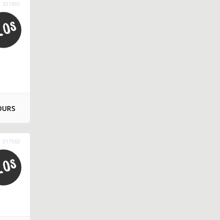
321692
OURS
317363