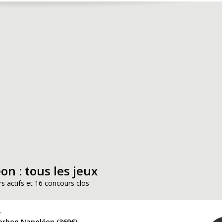
on : tous les jeux
s actifs et 16 concours clos
r
arbon Napoléon (369€)