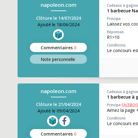
napoleon.com
Cadeaux à gagne
1 barbecue Na
Clôture le 14/07/2024
Principe
Laissez vos co
Ajouté le 18/06/2024
Réponses
R1>10
Conditions
Commentaires
0
Le concours est
Note perso
nnelle
napoleon.com
Cadeaux à gagne
1 barbecue à 
Clôture le 21/04/2024
Principe
FACEBO
Aimez la page +
Ajouté le 09/04/2024
Conditions
Le concours est
Commentaires
0