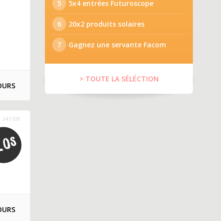
5
5x4 entrées Futuroscope
6
20x2 produits solaires
7
Gagnez une servante Facom
> TOUTE LA SÉLÉCTION
OURS
341108
OURS