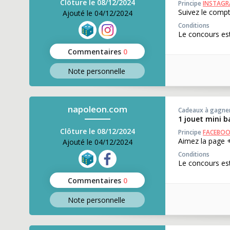
Clôture le 08/12/2024
Principe
INSTAG
Suivez le compt
Ajouté le 04/12/2024
Conditions
Le concours est
Commentaires
0
Note perso
nnelle
napoleon.com
Cadeaux à gagne
1 jouet mini 
Clôture le 08/12/2024
Principe
FACEBO
Aimez la page +
Ajouté le 04/12/2024
Conditions
Le concours est
Commentaires
0
Note perso
nnelle