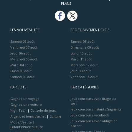
PLANS
LES NOUVEAUTÉS
PROCHAINEMENT CLOS
Samedi 08 août
Samedi 08 août
Vendredi 07 août
Dimanche 09 août
Jeudi 06 août
Lundi 10 août
Mercredi 05 août
Mardi 11 août
Mardi 04 août
Mercredi 12 août
Lundi 03 août
Jeudi 13 août
Samedi 01 août
Vendredi 14 août
PAR LOTS
PAR CATÉGORIES
Gagnez un voyage
Jeux concours avec tirage au
sort
Gagnez une voiture
Jeux concours Instants Gagnants
High-Tech
|
Console de jeux
Jeux concours Facebook
Argent et bons d’achat
|
Culture
Jeux concours avec obligation
Mode/Beauté
|
d'achat
Enfants/Puériculture
Jeux concours à votes