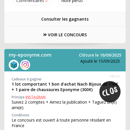
Commentaires
0
Note perso
Consulter les gagnants
VOIR LE CONCOURS
my-eponyme.com
Clôture le 16/09/2025
Ajouté le 15/09/2025
348520
Cadeaux à gagner
1 lot comportant 1 bon d'achat Nach Bijoux de 150€
+ 1 paire de chaussures Eponyme (300€)
Principe
INSTAGRAM
Suivez 2 comptes + Aimez la publication + Taguez un(e)
ami(e)
Conditions
Le concours est ouvert à toute personne résidant en
France