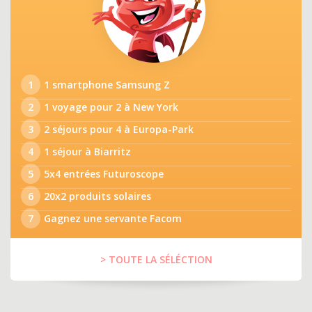
1
1 smartphone Samsung Z
2
1 voyage pour 2 à New York
3
2 séjours pour 4 à Europa-Park
4
1 séjour à Biarritz
5
5x4 entrées Futuroscope
6
20x2 produits solaires
7
Gagnez une servante Facom
> TOUTE LA SÉLÉCTION