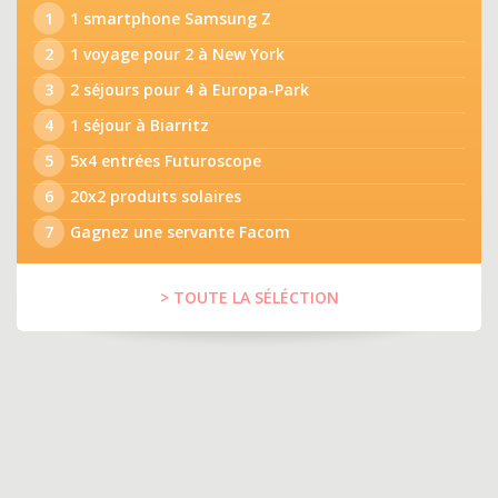
1
1 smartphone Samsung Z
2
1 voyage pour 2 à New York
3
2 séjours pour 4 à Europa-Park
4
1 séjour à Biarritz
5
5x4 entrées Futuroscope
6
20x2 produits solaires
7
Gagnez une servante Facom
> TOUTE LA SÉLÉCTION