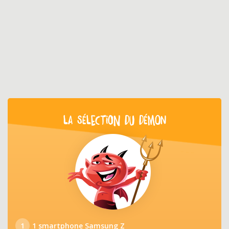
LA SÉLECTION DU DÉMON
1
1 smartphone Samsung Z