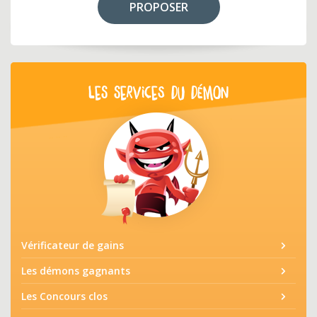
PROPOSER
LES SERVICES DU DÉMON
Vérificateur de gains
Les démons gagnants
Les Concours clos