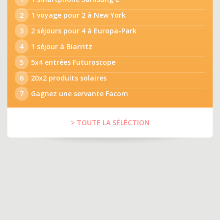
2
1 voyage pour 2 à New York
3
2 séjours pour 4 à Europa-Park
4
1 séjour à Biarritz
5
5x4 entrées Futuroscope
6
20x2 produits solaires
7
Gagnez une servante Facom
> TOUTE LA SÉLÉCTION