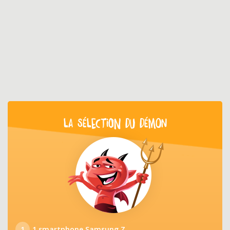
LA SÉLECTION DU DÉMON
1
1 smartphone Samsung Z