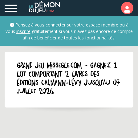
Pensez à vous
connecter
sur votre espace membre ou à
vous
inscrire
gratuitement si vous n'avez pas encore de compte
afin de bénéficier de toutes les fonctionnalités.
GRAND JEU missegle.com - Gagnez 1
lot comportant 2 livres des
éditions Calmann-Lévy jusqu'au 07
juillet 2026