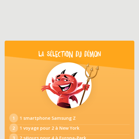
LA SÉLECTION DU DÉMON
1
1 smartphone Samsung Z
2
1 voyage pour 2 à New York
3
2 séjours pour 4 à Europa-Park