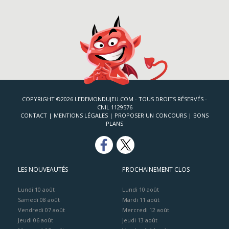
COPYRIGHT ©2026 LEDEMONDUJEU.COM - TOUS DROITS RÉSERVÉS -
CNIL 1129576
CONTACT
|
MENTIONS LÉGALES
|
PROPOSER UN CONCOURS
|
BONS
PLANS
LES NOUVEAUTÉS
PROCHAINEMENT CLOS
Lundi 10 août
Lundi 10 août
Samedi 08 août
Mardi 11 août
Vendredi 07 août
Mercredi 12 août
Jeudi 06 août
Jeudi 13 août