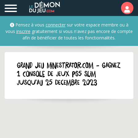
Pensez à vous
connecter
sur votre espace membre ou à
vous
inscrire
gratuitement si vous n'avez pas encore de compte
afin de bénéficier de toutes les fonctionnalités.
GRAND JEU minestrator.com - Gagnez
1 console de jeux PS5 Slim
jusqu'au 25 decembre 2023