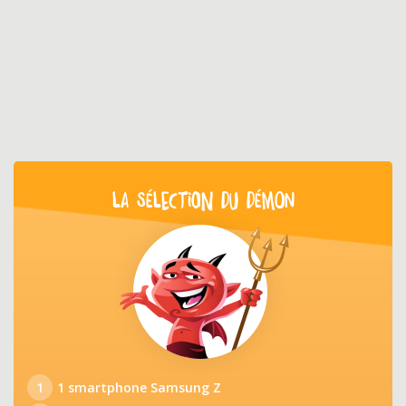
LA SÉLECTION DU DÉMON
1
1 smartphone Samsung Z