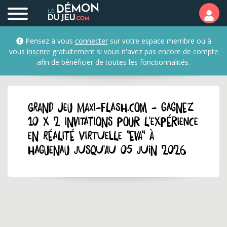
Pensez à vous
connecter
sur votre espace membre ou à
vous
inscrire
gratuitement si vous n'avez pas encore de compte
afin de bénéficier de toutes les fonctionnalités.
GRAND JEU maxi-flash.com - Gagnez
10 x 2 invitations pour l'expérience
en réalité virtuelle "EVA" à
Haguenau jusqu'au 05 juin 2026