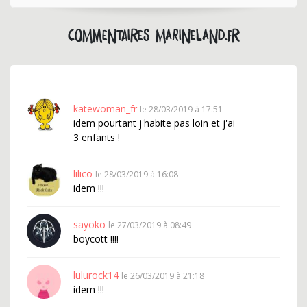
Commentaires marineland.fr
katewoman_fr
le 28/03/2019 à 17:51
idem pourtant j'habite pas loin et j'ai
3 enfants !
lilico
le 28/03/2019 à 16:08
idem !!!
sayoko
le 27/03/2019 à 08:49
boycott !!!!
lulurock14
le 26/03/2019 à 21:18
idem !!!