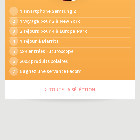
1
1 smartphone Samsung Z
2
1 voyage pour 2 à New York
3
2 séjours pour 4 à Europa-Park
4
1 séjour à Biarritz
5
5x4 entrées Futuroscope
6
20x2 produits solaires
7
Gagnez une servante Facom
> TOUTE LA SÉLÉCTION