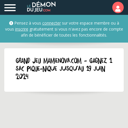
Pensez à vous
connecter
sur votre espace membre ou à
vous
inscrire
gratuitement si vous n'avez pas encore de compte
afin de bénéficier de toutes les fonctionnalités.
GRAND JEU mamienova.com - Gagnez 1
sac pique-nique jusqu'au 19 juin
2024