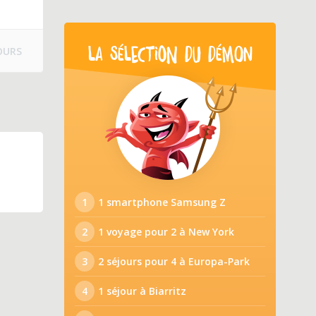
OURS
LA SÉLECTION DU DÉMON
1
1 smartphone Samsung Z
2
1 voyage pour 2 à New York
3
2 séjours pour 4 à Europa-Park
4
1 séjour à Biarritz