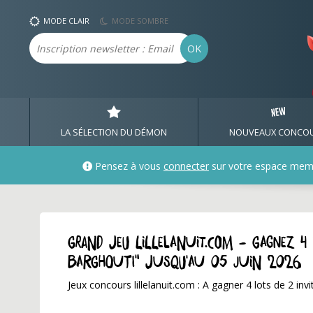
MODE CLAIR
MODE SOMBRE
Email
OK
LA SÉLECTION DU DÉMON
NOUVEAUX CONCO
Pensez à vous
connecter
sur votre espace mem
GRAND JEU lillelanuit.com - Gagnez 4
Barghouti" jusqu'au 05 juin 2026
Jeux concours lillelanuit.com : A gagner 4 lots de 2 inv