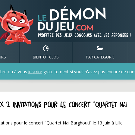
URS
BIENTÔT CLOS
PAR CATÉGORIE
bre ou à vous
inscrire
gratuitement si vous n'avez pas encore de compt
 x 2 invitations pour le concert "Quartet Nai
itations pour le concert "Quartet Nai Barghouti" le 13 juin à Lille