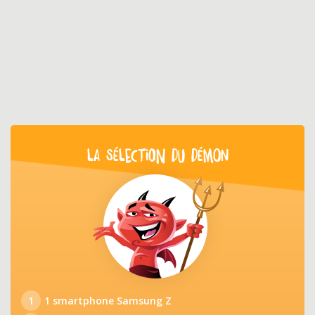
LA SÉLECTION DU DÉMON
1
1 smartphone Samsung Z