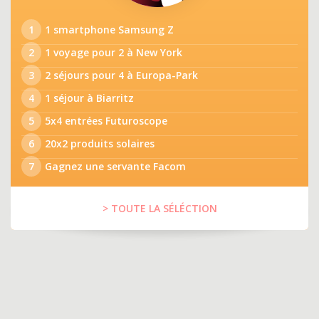
1
1 smartphone Samsung Z
2
1 voyage pour 2 à New York
3
2 séjours pour 4 à Europa-Park
4
1 séjour à Biarritz
5
5x4 entrées Futuroscope
6
20x2 produits solaires
7
Gagnez une servante Facom
> TOUTE LA SÉLÉCTION