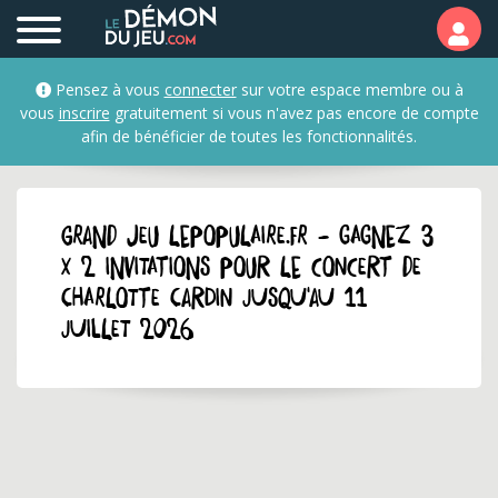
Pensez à vous
connecter
sur votre espace membre ou à
vous
inscrire
gratuitement si vous n'avez pas encore de compte
afin de bénéficier de toutes les fonctionnalités.
GRAND JEU lepopulaire.fr - Gagnez 3
x 2 invitations pour le concert de
Charlotte Cardin jusqu'au 11
juillet 2026