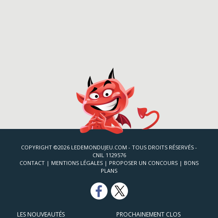
COPYRIGHT ©2026 LEDEMONDUJEU.COM - TOUS DROITS RÉSERVÉS -
CNIL 1129576
CONTACT
|
MENTIONS LÉGALES
|
PROPOSER UN CONCOURS
|
BONS
PLANS
LES NOUVEAUTÉS
PROCHAINEMENT CLOS