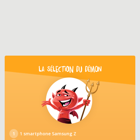
LA SÉLECTION DU DÉMON
1
1 smartphone Samsung Z