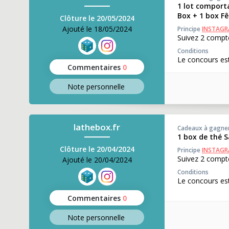
1 lot comport
Box + 1 box Fê
Clôture le 20/05/2024
Ajouté le 18/05/2024
Principe
INSTAG
Suivez 2 compte
Conditions
Le concours est
Commentaires
0
Note perso
nnelle
lathebox.fr
Cadeaux à gagne
1 box de thé 
Clôture le 20/04/2024
Principe
INSTAG
Suivez 2 compte
Ajouté le 20/04/2024
Conditions
Le concours est
Commentaires
0
Note perso
nnelle