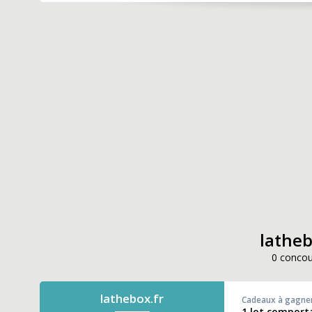
latheb
0 concou
lathebox.fr
Cadeaux à gagne
1 lot comport