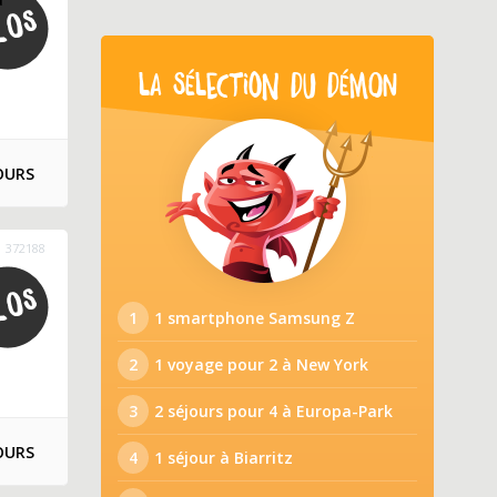
LA SÉLECTION DU DÉMON
OURS
372188
1
1 smartphone Samsung Z
2
1 voyage pour 2 à New York
3
2 séjours pour 4 à Europa-Park
OURS
4
1 séjour à Biarritz