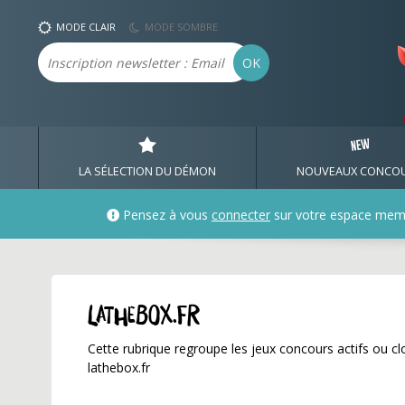
lathebox.fr ✅ Gagnez d
MODE CLAIR
MODE SOMBRE
Email
OK
LA SÉLECTION DU DÉMON
NOUVEAUX CONCO
Pensez à vous
connecter
sur votre espace mem
lathebox.fr
Cette rubrique regroupe les jeux concours actifs ou clo
lathebox.fr