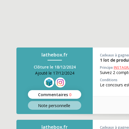
lathebox.fr
Cadeaux à gagne
1 lot de prod
Clôture le 18/12/2024
Principe
INSTAG
Suivez 2 compte
Ajouté le 17/12/2024
Conditions
Le concours est
Commentaires
0
Note perso
nnelle
lathebox.fr
Cadeaux à gagne