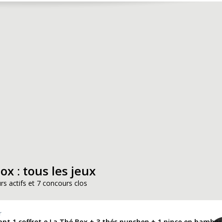
ox : tous les jeux
rs actifs et 7 concours clos
r
ant 1 coffret e La Thé Box + 3 thés nunshen + 1 pince en bambo