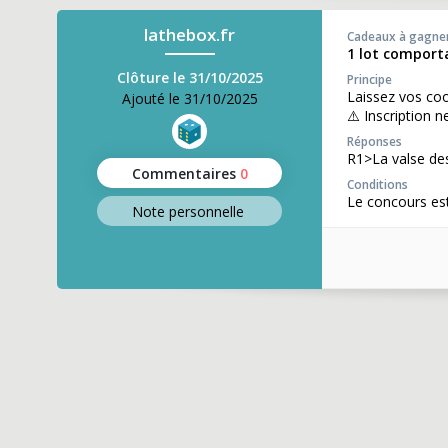
lathebox.fr
Cadeaux à gagne
1 lot comport
Clôture le 31/10/2025
Principe
Laissez vos co
Ajouté le 31/10/2025
⚠️ Inscription n
Réponses
R1>La valse de
Commentaires
0
Conditions
Le concours est
Note perso
nnelle