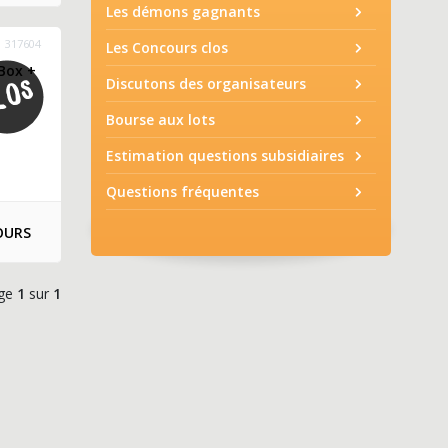
Les démons gagnants
317604
Les Concours clos
Box +
Discutons des organisateurs
Bourse aux lots
Estimation questions subsidiaires
Questions fréquentes
OURS
ge
1
sur
1