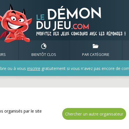
e nombreux cadeaux avec
URS
BIENTÔT CLOS
PAR CATÉGORIE
bre ou à vous
inscrire
gratuitement si vous n'avez pas encore de compt
s organisés par le site
Chercher un autre organisateur