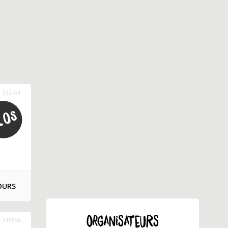
332741
OURS
ORGANISATEURS
319856