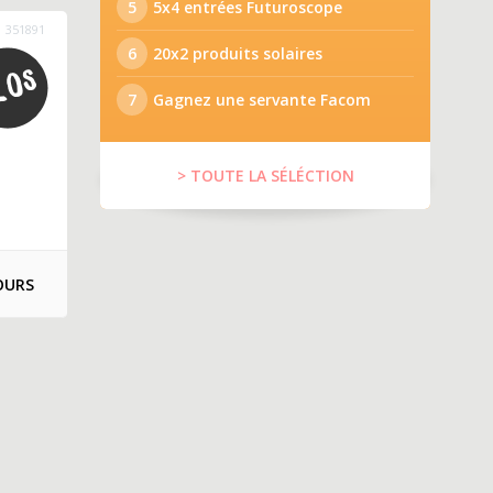
5
5x4 entrées Futuroscope
351891
6
20x2 produits solaires
7
Gagnez une servante Facom
> TOUTE LA SÉLÉCTION
OURS