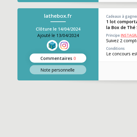
lathebox.fr
Cadeaux à gagne
1 lot comport
la Box de Thé 
Clôture le 14/04/2024
Ajouté le 13/04/2024
Principe
INSTAG
Suivez 2 compte
Conditions
Le concours est
Commentaires
0
Note perso
nnelle