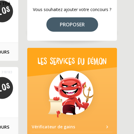
a Thé
Vous souhaitez ajouter votre concours ?
PROPOSER
OURS
LES SERVICES DU DÉMON
318183
Vérificateur de gains
OURS