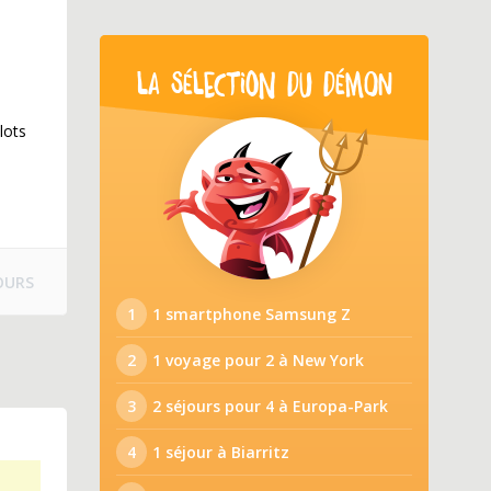
LA SÉLECTION DU DÉMON
lots
OURS
1
1 smartphone Samsung Z
2
1 voyage pour 2 à New York
3
2 séjours pour 4 à Europa-Park
4
1 séjour à Biarritz