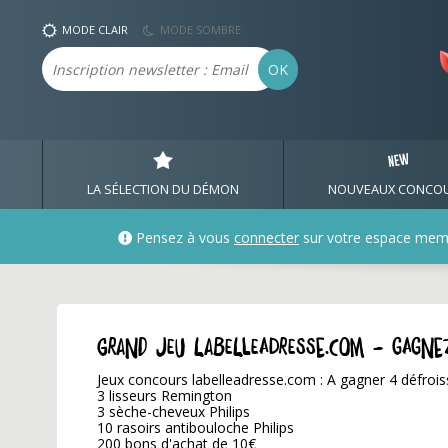
MODE CLAIR
MODE SOMBRE
Email
OK
LA SÉLECTION DU DÉMON
NOUVEAUX CONCO
Pensez à vous
connecter
sur votre espace mem
GRAND JEU labelleadresse.com - Gagne
Jeux concours labelleadresse.com : A gagner 4 défroiss
3 lisseurs Remington
3 sèche-cheveux Philips
10 rasoirs antibouloche Philips
200 bons d'achat de 10€