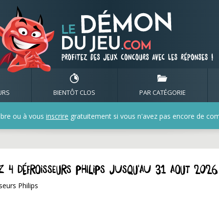
URS
BIENTÔT CLOS
PAR CATÉGORIE
bre ou à vous
inscrire
gratuitement si vous n'avez pas encore de compt
z 4 défroisseurs Philips jusqu'au 31 aout 2026
eurs Philips