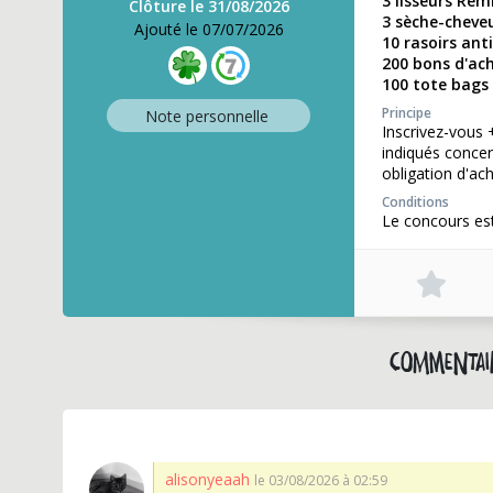
3 lisseurs Re
Clôture le 31/08/2026
3 sèche-cheveu
Ajouté le 07/07/2026
10 rasoirs ant
200 bons d'ac
100 tote bags 
Principe
Note perso
nnelle
Inscrivez-vous 
indiqués concer
obligation d'ach
Conditions
Le concours es
Commentai
alisonyeaah
le 03/08/2026 à 02:59