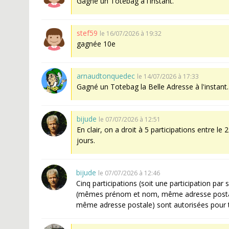
Gagné un Totebag à l'instant.
stef59
le 16/07/2026 à 19:32
gagnée 10e
arnaudtonquedec
le 14/07/2026 à 17:33
Gagné un Totebag la Belle Adresse à l'instant.
bijude
le 07/07/2026 à 12:51
En clair, on a droit à 5 participations entre le
jours.
bijude
le 07/07/2026 à 12:46
Cinq participations (soit une participation p
(mêmes prénom et nom, même adresse postal
même adresse postale) sont autorisées pour t