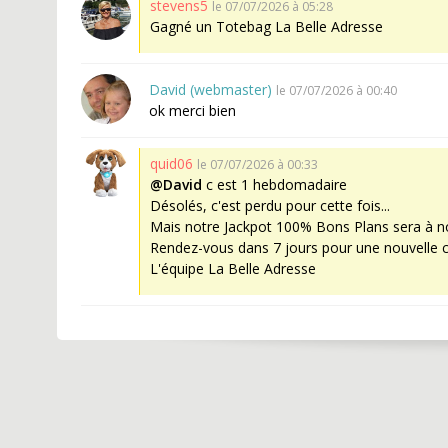
stevens5
le 07/07/2026 à 05:28
Gagné un Totebag La Belle Adresse
David (webmaster)
le 07/07/2026 à 00:40
ok merci bien
quid06
le 07/07/2026 à 00:33
@David
c est 1 hebdomadaire
Désolés, c'est perdu pour cette fois...
Mais notre Jackpot 100% Bons Plans sera à no
Rendez-vous dans 7 jours pour une nouvelle 
L'équipe La Belle Adresse