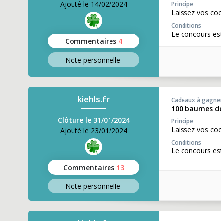
Ajouté le 14/02/2024
Principe
Laissez vos coo
Conditions
Le concours es
Commentaires
4
Note perso
nnelle
kiehls.fr
Cadeaux à gagne
100 baumes de 
Clôture le 31/01/2024
Principe
Laissez vos coo
Ajouté le 23/01/2024
Conditions
Le concours est
Commentaires
13
Note perso
nnelle