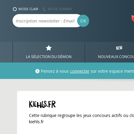
kiehls.fr ✅ Gagnez de n
MODE CLAIR
MODE SOMBRE
Email
OK
LA SÉLECTION DU DÉMON
NOUVEAUX CONCO
Pensez à vous
connecter
sur votre espace mem
kiehls.fr
Cette rubrique regroupe les jeux concours actifs ou clo
kiehls.fr