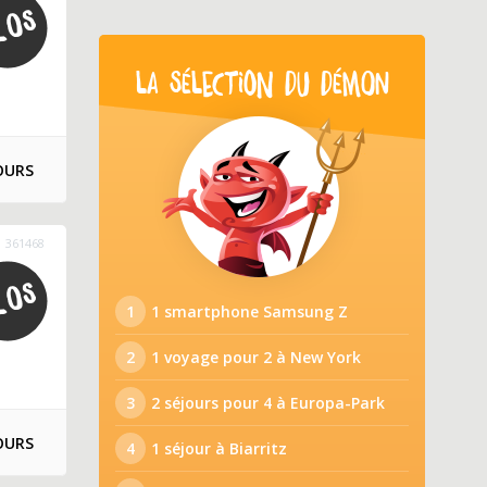
LA SÉLECTION DU DÉMON
OURS
361468
1
1 smartphone Samsung Z
2
1 voyage pour 2 à New York
3
2 séjours pour 4 à Europa-Park
OURS
4
1 séjour à Biarritz