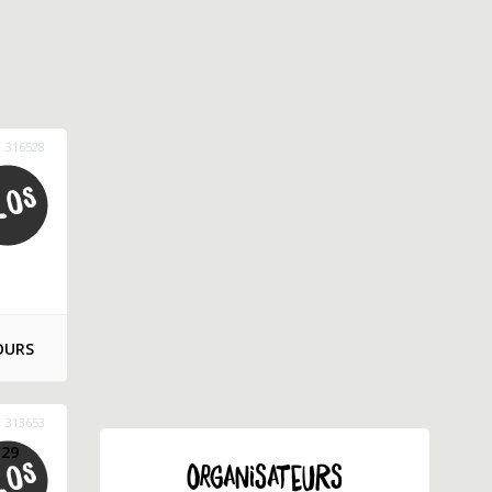
316528
OURS
313653
 29
ORGANISATEURS