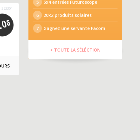
5
5x4 entrées Futuroscope
353301
6
20x2 produits solaires
7
Gagnez une servante Facom
> TOUTE LA SÉLÉCTION
OURS