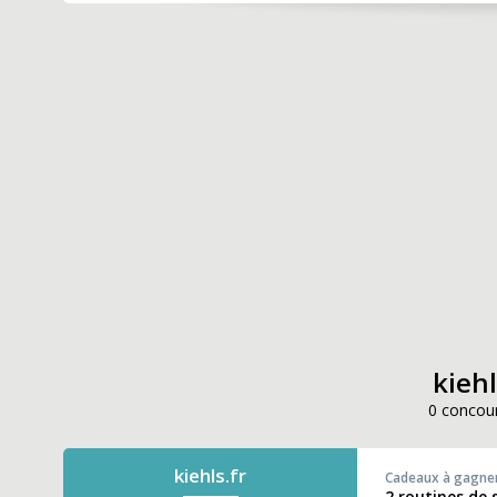
kiehl
0 concour
kiehls.fr
Cadeaux à gagne
2 routines de s