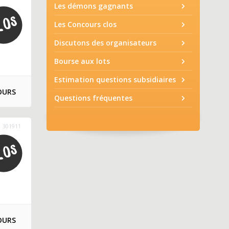
Les démons gagnants
Les Concours clos
Discutons des organisateurs
Bourse aux lots
Estimation questions subsidiaires
OURS
Questions fréquentes
301911
OURS