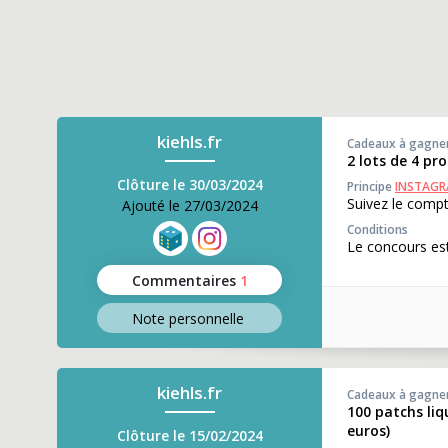
kiehls.fr
Cadeaux à gagne
2 lots de 4 pr
Clôture le 30/03/2024
Principe
INSTAG
Suivez le compt
Ajouté le 27/03/2024
Conditions
Le concours est
Commentaires
1
Note perso
nnelle
kiehls.fr
Cadeaux à gagne
100 patchs liq
euros)
Clôture le 15/02/2024