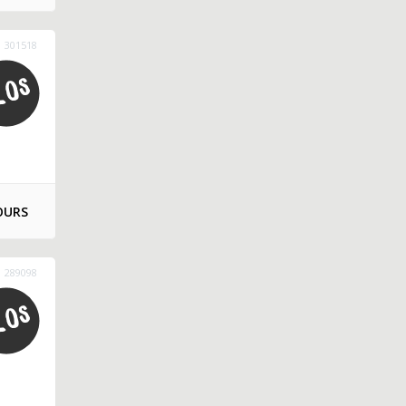
301518
OURS
289098