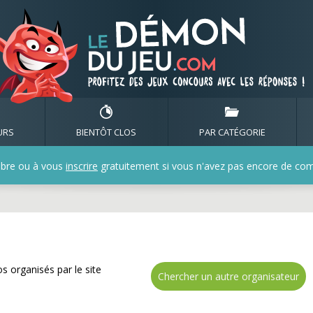
ombreux cadeaux avec les
URS
BIENTÔT CLOS
PAR CATÉGORIE
bre ou à vous
inscrire
gratuitement si vous n'avez pas encore de compt
s organisés par le site
Chercher un autre organisateur