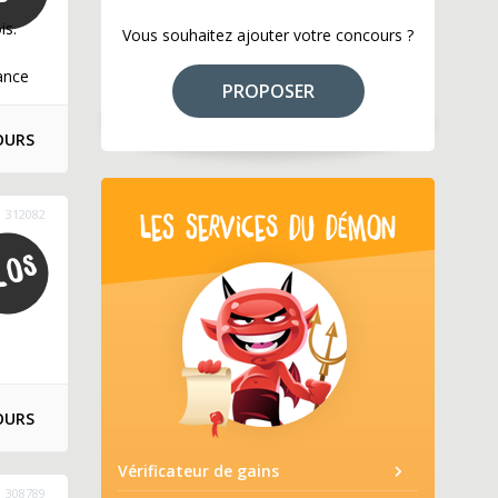
is.
Vous souhaitez ajouter votre concours ?
ance
PROPOSER
OURS
312082
LES SERVICES DU DÉMON
OURS
Vérificateur de gains
308789