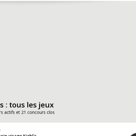
s : tous les jeux
s actifs et 21 concours clos
r
oin visage Kiehl's