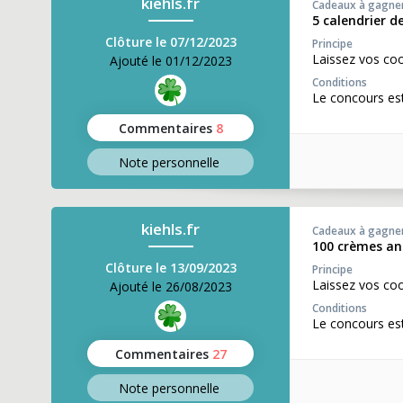
kiehls.fr
Cadeaux à gagne
5 calendrier d
Clôture le 07/12/2023
Principe
Laissez vos co
Ajouté le 01/12/2023
Conditions
Le concours est
Commentaires
8
Note perso
nnelle
kiehls.fr
Cadeaux à gagne
100 crèmes ant
Clôture le 13/09/2023
Principe
Laissez vos coo
Ajouté le 26/08/2023
Conditions
Le concours est
Commentaires
27
Note perso
nnelle