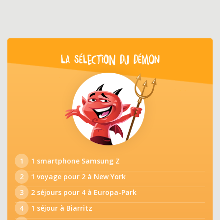
LA SÉLECTION DU DÉMON
1
1 smartphone Samsung Z
2
1 voyage pour 2 à New York
3
2 séjours pour 4 à Europa-Park
4
1 séjour à Biarritz