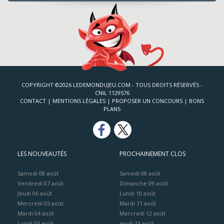
COPYRIGHT ©2026 LEDEMONDUJEU.COM - TOUS DROITS RÉSERVÉS -
CNIL 1129576
CONTACT
|
MENTIONS LÉGALES
|
PROPOSER UN CONCOURS
|
BONS
PLANS
LES NOUVEAUTÉS
PROCHAINEMENT CLOS
Samedi 08 août
Samedi 08 août
Vendredi 07 août
Dimanche 09 août
Jeudi 06 août
Lundi 10 août
Mercredi 05 août
Mardi 11 août
Mardi 04 août
Mercredi 12 août
Lundi 03 août
Jeudi 13 août