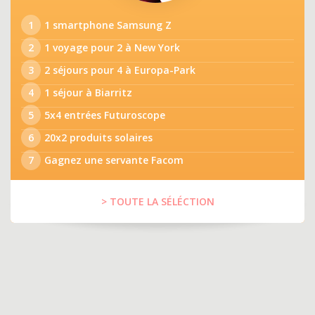
1
1 smartphone Samsung Z
2
1 voyage pour 2 à New York
3
2 séjours pour 4 à Europa-Park
4
1 séjour à Biarritz
5
5x4 entrées Futuroscope
6
20x2 produits solaires
7
Gagnez une servante Facom
> TOUTE LA SÉLÉCTION