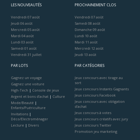
LES NOUVEAUTÉS
PROCHAINEMENT CLOS
Vendredi 07 août
Vendredi 07 août
Jeudi 06 août
Samedi 08 août
Mercredi 05 août
Dimanche 09 août
Mardi 04 août
Lundi 10 août
Lundi 03 août
Mardi 11 août
Samedi 01 août
Mercredi 12 août
Vendredi 31 juillet
Jeudi 13 août
PAR LOTS
PAR CATÉGORIES
Gagnez un voyage
Jeux concours avec tirage au
sort
Gagnez une voiture
Jeux concours Instants Gagnants
High-Tech
|
Console de jeux
Jeux concours Facebook
Argent et bons d’achat
|
Culture
Jeux concours avec obligation
Mode/Beauté
|
d'achat
Enfants/Puériculture
Jeux concours à votes
Invitations
|
Déco/Electroménager
Jeux concours créatifs avec jury
Lecture
|
Divers
Jeux concours Twitter
Promotion jeu marketing