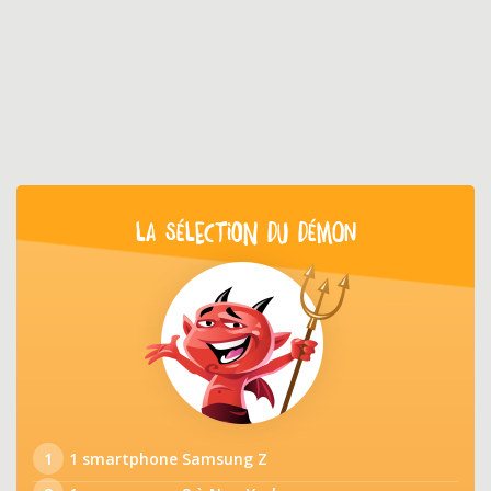
LA SÉLECTION DU DÉMON
1
1 smartphone Samsung Z