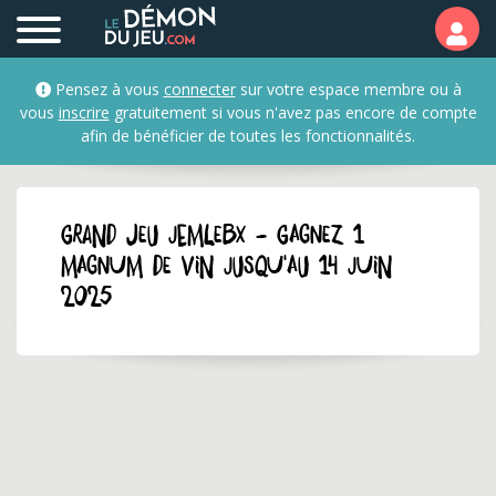
Pensez à vous
connecter
sur votre espace membre ou à
vous
inscrire
gratuitement si vous n'avez pas encore de compte
afin de bénéficier de toutes les fonctionnalités.
GRAND JEU jemlebx - Gagnez 1
magnum de vin jusqu'au 14 juin
2025