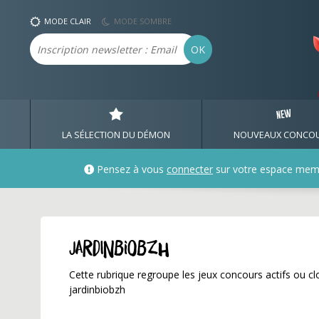
jardinbiobzh ✅ Gagnez 
MODE CLAIR
MODE SOMBRE
Email
OK
LA SÉLECTION DU DÉMON
NOUVEAUX CONCO
Pensez à vous
connecter
sur votre espace mem
jardinbiobzh
Cette rubrique regroupe les jeux concours actifs ou clo
jardinbiobzh