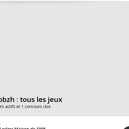
obzh : tous les jeux
rs actifs et 1 concours clos
r
 Leclerc Maison de 100€