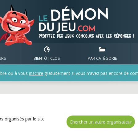
de nombreux cadeaux ave
URS
BIENTÔT CLOS
PAR CATÉGORIE
bre ou à vous
inscrire
gratuitement si vous n'avez pas encore de compt
s organisés par le site
Chercher un autre organisateur