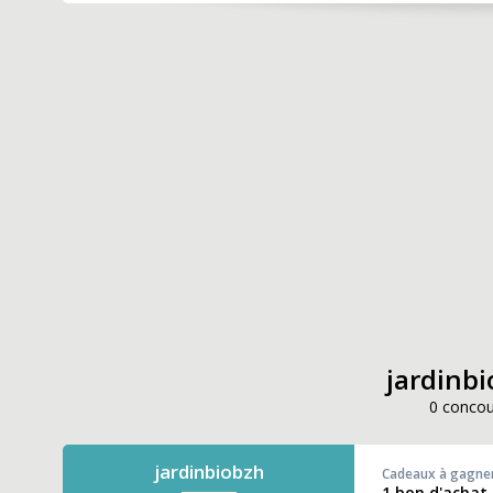
jardinbi
0 concou
jardinbiobzh
Cadeaux à gagne
1 bon d'achat