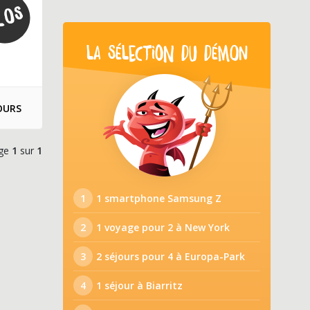
LA SÉLECTION DU DÉMON
OURS
ge
1
sur
1
1
1 smartphone Samsung Z
2
1 voyage pour 2 à New York
3
2 séjours pour 4 à Europa-Park
4
1 séjour à Biarritz