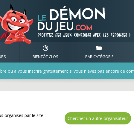
de nombreux cadeaux avec
URS
BIENTÔT CLOS
PAR CATÉGORIE
bre ou à vous
inscrire
gratuitement si vous n'avez pas encore de compt
s organisés par le site
Chercher un autre organisateur