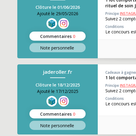
rituel de soin 
Clôture le 01/06/2026
Ajouté le 29/05/2026
Principe
INSTAG
Suivez 2 compte
Conditions
Le concours est
Commentaires
0
Note perso
nnelle
jaderoller.fr
Cadeaux à gagne
1 lot comport
Clôture le 18/12/2025
Principe
INSTAG
Suivez 2 compte
Ajouté le 17/12/2025
Conditions
Le concours est
Commentaires
0
Note perso
nnelle