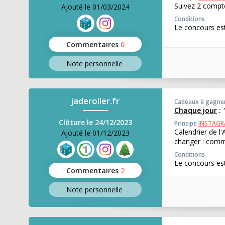
Suivez 2 compte
Ajouté le 01/03/2024
Conditions
Le concours est
Commentaires
0
Note perso
nnelle
jaderoller.fr
Cadeaux à gagne
Chaque jour
: 
Clôture le 24/12/2023
Principe
INSTAG
Calendrier de l
Ajouté le 01/12/2023
changer : comme
Conditions
Le concours est
Commentaires
2
Note perso
nnelle