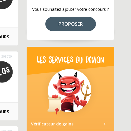
Vous souhaitez ajouter votre concours ?
PROPOSER
OURS
308759
LES SERVICES DU DÉMON
OURS
Vérificateur de gains