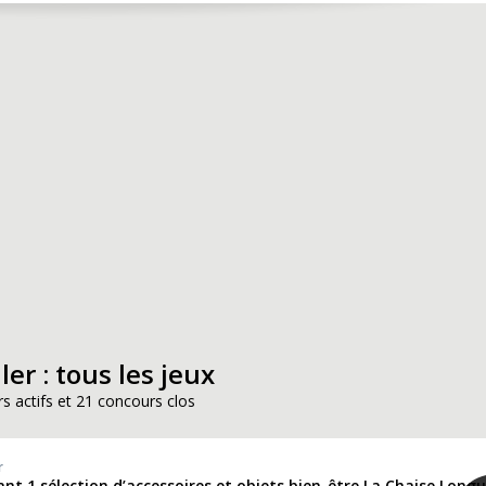
ler : tous les jeux
s actifs et 21 concours clos
r
nt 1 sélection d’accessoires et objets bien-être La Chaise Longu