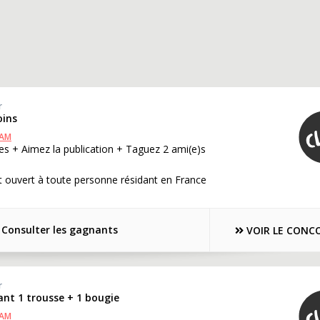
r
oins
RAM
s + Aimez la publication + Taguez 2 ami(e)s
 ouvert à toute personne résidant en France
Consulter les gagnants
VOIR LE CONC
r
ant 1 trousse + 1 bougie
RAM