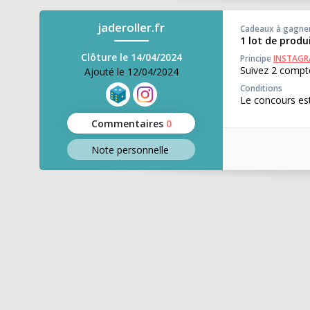
jaderoller.fr
Cadeaux à gagne
1 lot de produ
Clôture le 14/04/2024
Principe
INSTAG
Suivez 2 compte
Ajouté le 12/04/2024
Conditions
Le concours est
Commentaires
0
Note perso
nnelle