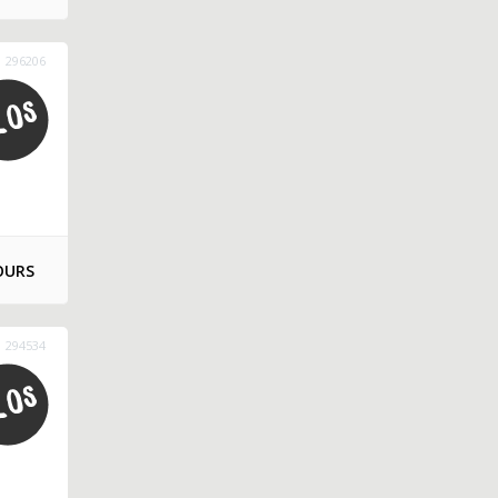
296206
OURS
294534