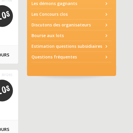
301708
Les démons gagnants
Les Concours clos
Discutons des organisateurs
Bourse aux lots
Estimation questions subsidiaires
OURS
Questions fréquentes
301265
OURS