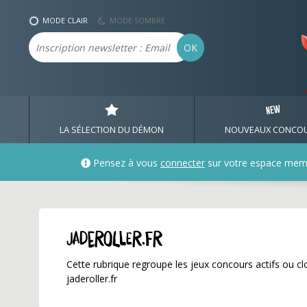
jaderoller.fr ✅ Gagnez 
MODE CLAIR
MODE SOMBRE
Email
OK
LA SÉLECTION DU DÉMON
NOUVEAUX CONCO
Pensez à vous
connecter
sur votre espace mem
jaderoller.fr
Cette rubrique regroupe les jeux concours actifs ou clo
jaderoller.fr