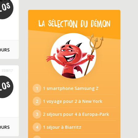
LA SÉLECTION DU DÉMON
OURS
355817
1
1 smartphone Samsung Z
2
1 voyage pour 2 à New York
3
2 séjours pour 4 à Europa-Park
OURS
4
1 séjour à Biarritz