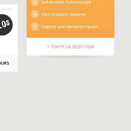
5
5x4 entrées Futuroscope
317479
6
20x2 produits solaires
7
Gagnez une servante Facom
> TOUTE LA SÉLÉCTION
OURS