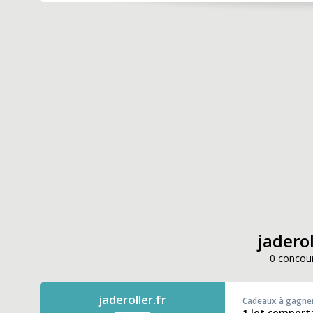
jaderol
0 concour
jaderoller.fr
Cadeaux à gagne
1 lot comporta