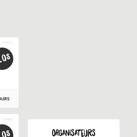
316212
OURS
314688
ORGANISATEURS