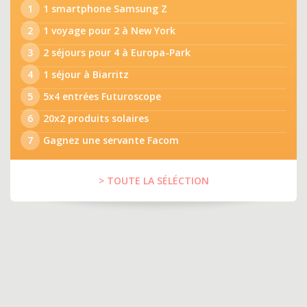
1
1 smartphone Samsung Z
2
1 voyage pour 2 à New York
3
2 séjours pour 4 à Europa-Park
4
1 séjour à Biarritz
5
5x4 entrées Futuroscope
6
20x2 produits solaires
7
Gagnez une servante Facom
> TOUTE LA SÉLÉCTION