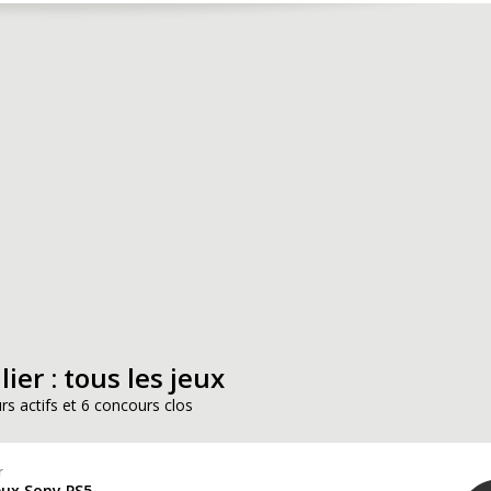
ier : tous les jeux
rs actifs et 6 concours clos
r
eux Sony PS5