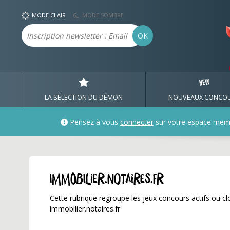
immobilier.notaires.fr 
MODE CLAIR
MODE SOMBRE
Email
OK
LA SÉLECTION DU DÉMON
NOUVEAUX CONCO
Pensez à vous
connecter
sur votre espace mem
immobilier.notaires.fr
Cette rubrique regroupe les jeux concours actifs ou clo
immobilier.notaires.fr