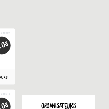
335359
)
OURS
335015
ORGANISATEURS