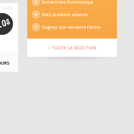
5
5x4 entrées Futuroscope
336850
6
20x2 produits solaires
7
Gagnez une servante Facom
> TOUTE LA SÉLÉCTION
OURS