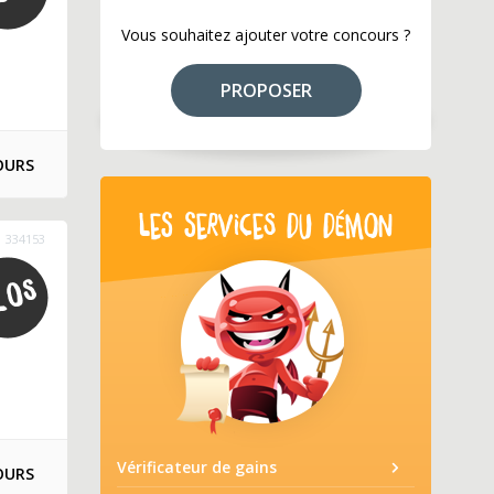
Vous souhaitez ajouter votre concours ?
PROPOSER
OURS
LES SERVICES DU DÉMON
334153
Vérificateur de gains
OURS