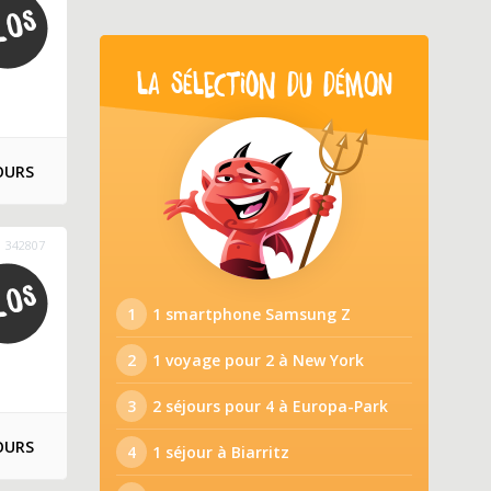
LA SÉLECTION DU DÉMON
OURS
342807
1
1 smartphone Samsung Z
2
1 voyage pour 2 à New York
3
2 séjours pour 4 à Europa-Park
OURS
4
1 séjour à Biarritz