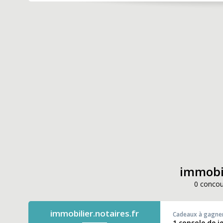
immobil
0 concou
immobilier.notaires.fr
Cadeaux à gagne
1 console de j