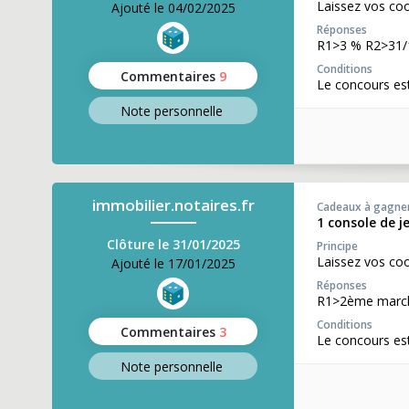
Laissez vos co
Ajouté le 04/02/2025
Réponses
R1>3 % R2>31/
Conditions
Commentaires
9
Le concours est
Note perso
nnelle
immobilier.notaires.fr
Cadeaux à gagne
1 console de j
Clôture le 31/01/2025
Principe
Laissez vos co
Ajouté le 17/01/2025
Réponses
R1>2ème marché
Conditions
Commentaires
3
Le concours est
Note perso
nnelle