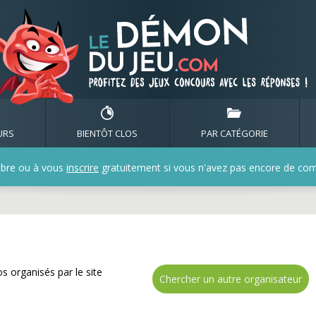
✅ Gagnez de nombreux ca
URS
BIENTÔT CLOS
PAR CATÉGORIE
bre ou à vous
inscrire
gratuitement si vous n'avez pas encore de compt
s organisés par le site
Chercher un autre organisateur