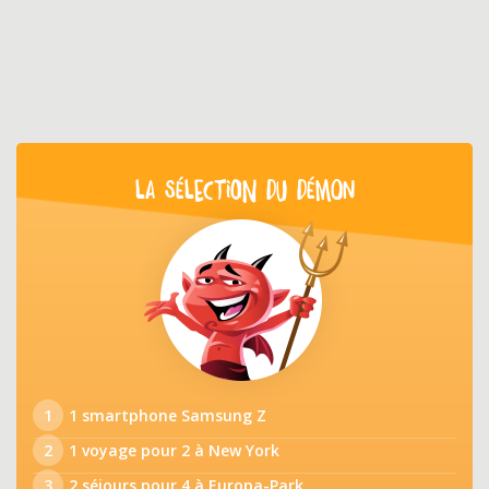
LA SÉLECTION DU DÉMON
1
1 smartphone Samsung Z
2
1 voyage pour 2 à New York
3
2 séjours pour 4 à Europa-Park