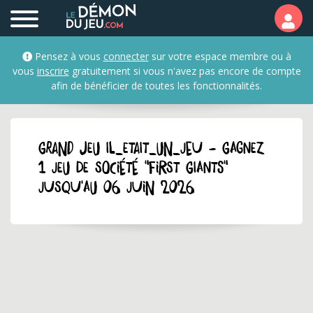
Pensez à vous
connecter
sur votre espace membre ou à
vous
inscrire
gratuitement si vous n'avez pas encore de compte
afin de bénéficier de toutes les fonctionnalités.
GRAND JEU il_etait_un_jeu - Gagnez
1 jeu de société "First Giants"
jusqu'au 06 juin 2026