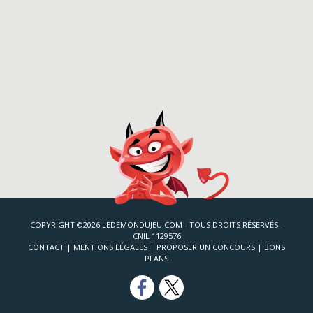
COPYRIGHT ©2026 LEDEMONDUJEU.COM - TOUS DROITS RÉSERVÉS -
CNIL 1129576
CONTACT
|
MENTIONS LÉGALES
|
PROPOSER UN CONCOURS
|
BONS
PLANS