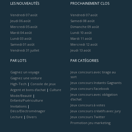
LES NOUVEAUTÉS
PROCHAINEMENT CLOS
Vendredi 07 août
Vendredi 07 août
Jeudi 06 août
Samedi 08 août
Mercredi 05 août
Dimanche 09 août
Mardi 04 août
Lundi 10 août
Lundi 03 août
Mardi 11 août
Samedi 01 août
Mercredi 12 août
Vendredi 31 juillet
Jeudi 13 août
PAR LOTS
PAR CATÉGORIES
Gagnez un voyage
Jeux concours avec tirage au
sort
Gagnez une voiture
Jeux concours Instants Gagnants
High-Tech
|
Console de jeux
Jeux concours Facebook
Argent et bons d’achat
|
Culture
Jeux concours avec obligation
Mode/Beauté
|
d'achat
Enfants/Puériculture
Jeux concours à votes
Invitations
|
Déco/Electroménager
Jeux concours créatifs avec jury
Lecture
|
Divers
Jeux concours Twitter
Promotion jeu marketing