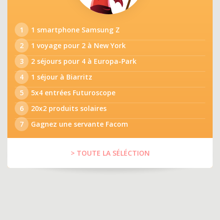
1
1 smartphone Samsung Z
2
1 voyage pour 2 à New York
3
2 séjours pour 4 à Europa-Park
4
1 séjour à Biarritz
5
5x4 entrées Futuroscope
6
20x2 produits solaires
7
Gagnez une servante Facom
> TOUTE LA SÉLÉCTION