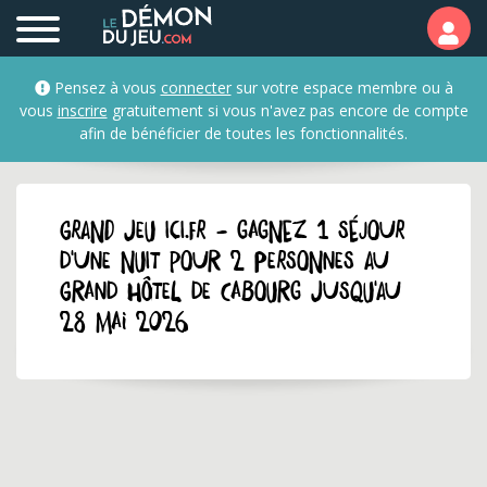
Pensez à vous
connecter
sur votre espace membre ou à
vous
inscrire
gratuitement si vous n'avez pas encore de compte
afin de bénéficier de toutes les fonctionnalités.
GRAND JEU ici.fr - Gagnez 1 séjour
d'une nuit pour 2 personnes au
Grand Hôtel de Cabourg jusqu'au
28 mai 2026