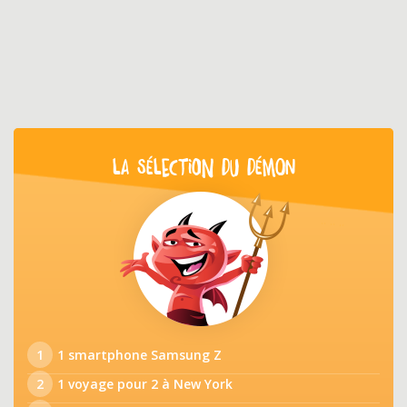
LA SÉLECTION DU DÉMON
1
1 smartphone Samsung Z
2
1 voyage pour 2 à New York