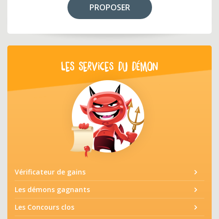
PROPOSER
LES SERVICES DU DÉMON
Vérificateur de gains
Les démons gagnants
Les Concours clos