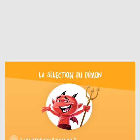
LA SÉLECTION DU DÉMON
1
1 smartphone Samsung Z