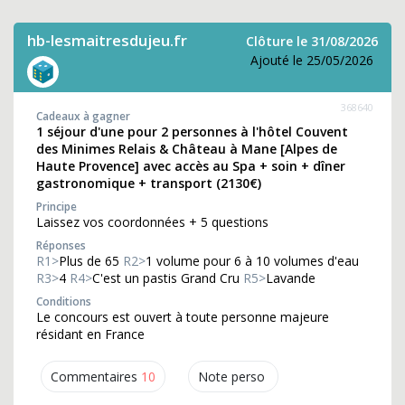
hb-lesmaitresdujeu.fr
Clôture le 31/08/2026
Ajouté le 25/05/2026
368640
Cadeaux à gagner
1 séjour d'une pour 2 personnes à l'hôtel Couvent
des Minimes Relais & Château à Mane [Alpes de
Haute Provence] avec accès au Spa + soin + dîner
gastronomique + transport (2130€)
Principe
Laissez vos coordonnées + 5 questions
Réponses
R1>
Plus de 65
R2>
1 volume pour 6 à 10 volumes d'eau
R3>
4
R4>
C'est un pastis Grand Cru
R5>
Lavande
Conditions
Le concours est ouvert à toute personne majeure
résidant en France
Commentaires
10
Note perso