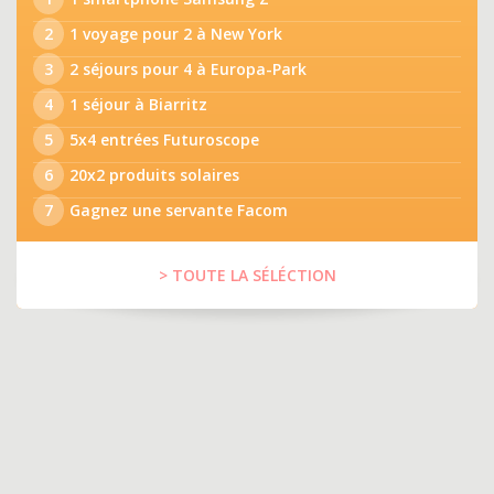
2
1 voyage pour 2 à New York
3
2 séjours pour 4 à Europa-Park
4
1 séjour à Biarritz
5
5x4 entrées Futuroscope
6
20x2 produits solaires
7
Gagnez une servante Facom
> TOUTE LA SÉLÉCTION