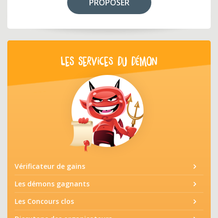
PROPOSER
LES SERVICES DU DÉMON
Vérificateur de gains
Les démons gagnants
Les Concours clos