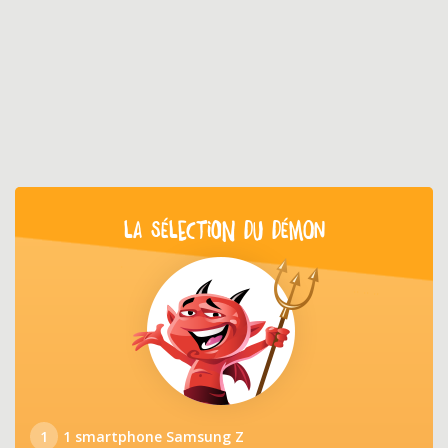
LA SÉLECTION DU DÉMON
1
1 smartphone Samsung Z