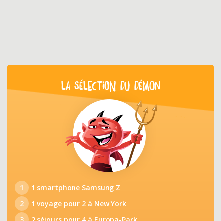
LA SÉLECTION DU DÉMON
1
1 smartphone Samsung Z
2
1 voyage pour 2 à New York
3
2 séjours pour 4 à Europa-Park