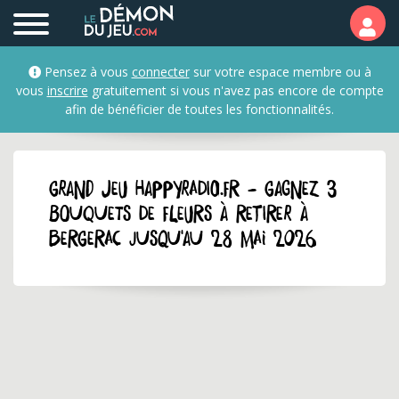
Pensez à vous
connecter
sur votre espace membre ou à
vous
inscrire
gratuitement si vous n'avez pas encore de compte
afin de bénéficier de toutes les fonctionnalités.
GRAND JEU happyradio.fr - Gagnez 3
bouquets de fleurs à retirer à
Bergerac jusqu'au 28 mai 2026