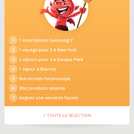
1
1 smartphone Samsung Z
2
1 voyage pour 2 à New York
3
2 séjours pour 4 à Europa-Park
4
1 séjour à Biarritz
5
5x4 entrées Futuroscope
6
20x2 produits solaires
7
Gagnez une servante Facom
> TOUTE LA SÉLÉCTION