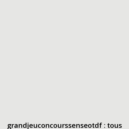
grandjeuconcourssenseotdf : tous