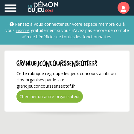
grandjeuconcourssenseo
Pensez à vous
connecter
sur votre espace membre ou à
vous
inscrire
gratuitement si vous n'avez pas encore de compte
afin de bénéficier de toutes les fonctionnalités.
grandjeuconcourssenseotdf.fr
Cette rubrique regroupe les jeux concours actifs ou
clos organisés par le site
grandjeuconcourssenseotdf.fr
Chercher un autre organisateur