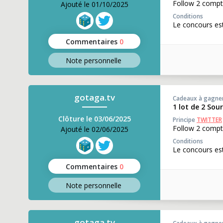
Follow 2 compt
Ajouté le 01/10/2025
Conditions
Le concours est
Commentaires
0
Note perso
nnelle
gotaga.tv
Cadeaux à gagne
1 lot de 2 Sou
Clôture le 03/06/2025
Principe
TWITTER
Follow 2 compt
Ajouté le 02/06/2025
Conditions
Le concours est
Commentaires
0
Note perso
nnelle
gotaga.tv