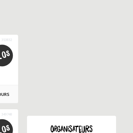
353832
OURS
349748
ORGANISATEURS