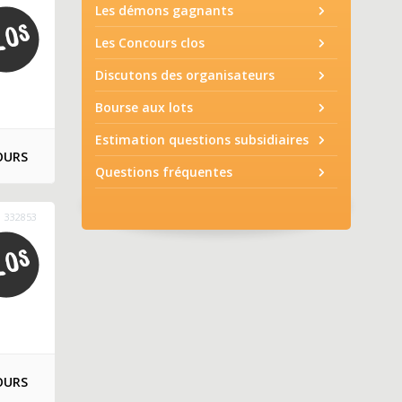
Les démons gagnants
Les Concours clos
Discutons des organisateurs
Bourse aux lots
Estimation questions subsidiaires
OURS
Questions fréquentes
332853
OURS