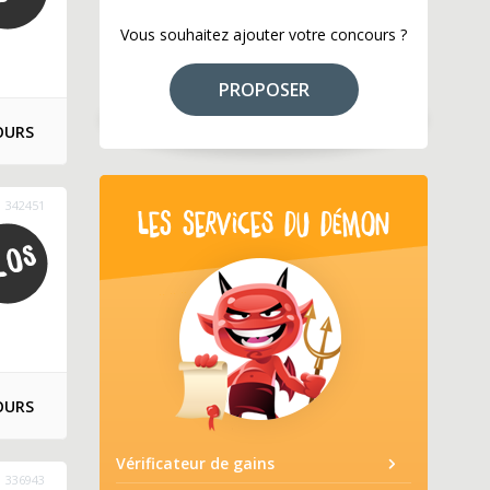
Vous souhaitez ajouter votre concours ?
PROPOSER
OURS
342451
LES SERVICES DU DÉMON
OURS
Vérificateur de gains
336943