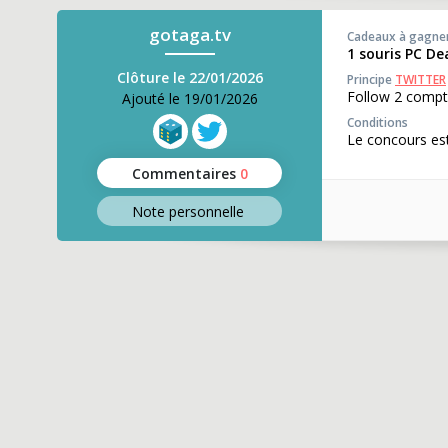
gotaga.tv
Cadeaux à gagne
1 souris PC D
Clôture le 22/01/2026
Principe
TWITTER
Follow 2 compt
Ajouté le 19/01/2026
Conditions
Le concours est
Commentaires
0
Note perso
nnelle