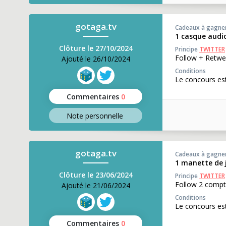
gotaga.tv
Cadeaux à gagne
1 casque audi
Clôture le 27/10/2024
Principe
TWITTER
Follow + Retwe
Ajouté le 26/10/2024
Conditions
Le concours est
Commentaires
0
Note perso
nnelle
gotaga.tv
Cadeaux à gagne
1 manette de 
Clôture le 23/06/2024
Principe
TWITTER
Follow 2 compt
Ajouté le 21/06/2024
Conditions
Le concours est
Commentaires
0