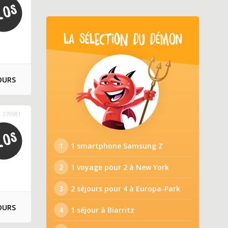
LA SÉLECTION DU DÉMON
OURS
370981
1
1 smartphone Samsung Z
2
1 voyage pour 2 à New York
3
2 séjours pour 4 à Europa-Park
OURS
4
1 séjour à Biarritz