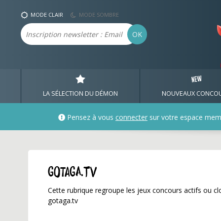
gotaga.tv ✅ Gagnez de 
MODE CLAIR
MODE SOMBRE
Email
OK
LA SÉLECTION DU DÉMON
NOUVEAUX CONCO
Pensez à vous
connecter
sur votre espace mem
gotaga.tv
Cette rubrique regroupe les jeux concours actifs ou clo
gotaga.tv