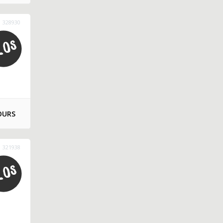
328930
OURS
321938