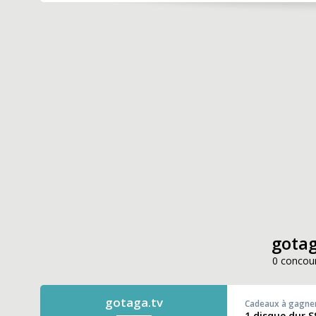
gotag
0 concour
gotaga.tv
Cadeaux à gagne
1 disque dur 