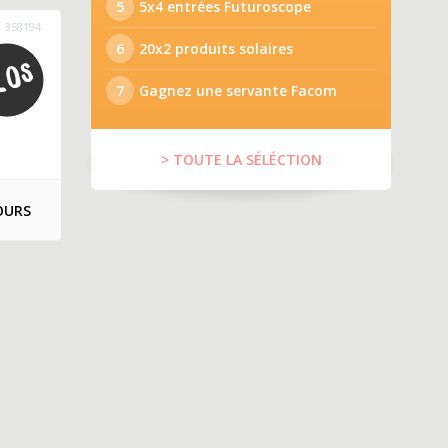
5
5x4 entrées Futuroscope
358194
6
20x2 produits solaires
7
Gagnez une servante Facom
> TOUTE LA SÉLÉCTION
OURS