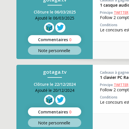
Cadeaux à gagne
1 casque audi
Clôture le 06/03/2025
Principe
TWITTER
Follow 2 compt
Ajouté le 06/03/2025
Conditions
Le concours est
Commentaires
0
Note perso
nnelle
gotaga.tv
Cadeaux à gagne
1 clavier PC R
Clôture le 22/12/2024
Principe
TWITTER
Follow 2 compt
Ajouté le 20/12/2024
Conditions
Le concours est
Commentaires
0
Note perso
nnelle