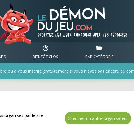
nombreux cadeaux avec l
URS
BIENTÔT CLOS
PAR CATÉGORIE
bre ou à vous
inscrire
gratuitement si vous n'avez pas encore de compt
s organisés par le site
Chercher un autre organisateur