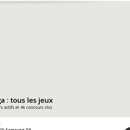
a : tous les jeux
s actifs et 46 concours clos
r
SSD Samsung T9