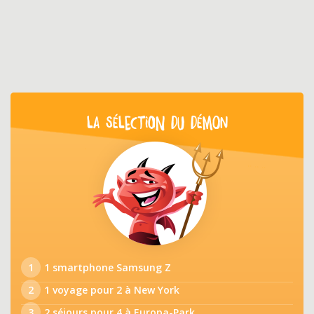
LA SÉLECTION DU DÉMON
1
1 smartphone Samsung Z
2
1 voyage pour 2 à New York
3
2 séjours pour 4 à Europa-Park