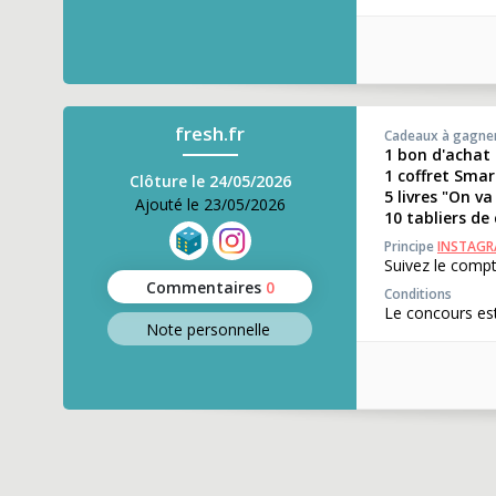
fresh.fr
Cadeaux à gagne
1 bon d'achat 
1 coffret Sma
Clôture le 24/05/2026
5 livres "On va
Ajouté le 23/05/2026
10 tabliers de 
Principe
INSTAG
Suivez le comp
Commentaires
0
Conditions
Le concours est
Note perso
nnelle