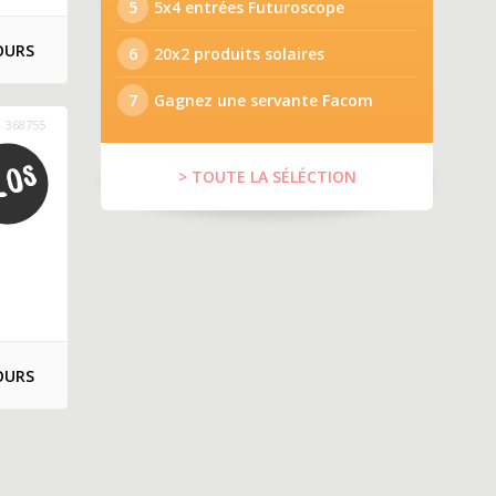
5
5x4 entrées Futuroscope
OURS
6
20x2 produits solaires
7
Gagnez une servante Facom
368755
> TOUTE LA SÉLÉCTION
OURS