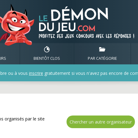
mbreux cadeaux avec les
URS
BIENTÔT CLOS
PAR CATÉGORIE
bre ou à vous
inscrire
gratuitement si vous n'avez pas encore de compt
s organisés par le site
Chercher un autre organisateur