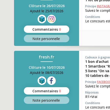
Clôture le 26/07/2026
Principe
INSTAG
Suivez le comp
Ajouté le 25/07/2026
Conditions
Le concours es
Commentaires
0
Note perso
nnelle
fresh.fr
Cadeaux à gagne
1 bon d'achat
1 Smartbox "R
Clôture le 10/07/2026
5 livres "On va
Ajouté le 08/07/2026
10 tabliers de 
Principe
FACEBO
Suivez le compt
Commentaires
0
Réponses
R1>Vrai
Note perso
nnelle
Conditions
Le concours est