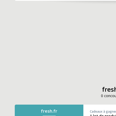
fresh
0 concou
fresh.fr
Cadeaux à gagne
1 lot de produ