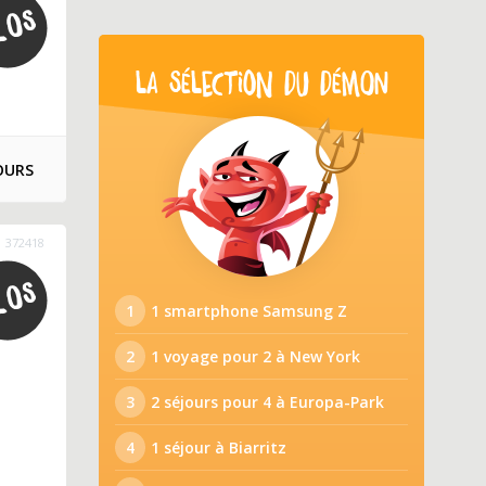
LA SÉLECTION DU DÉMON
OURS
372418
1
1 smartphone Samsung Z
2
1 voyage pour 2 à New York
3
2 séjours pour 4 à Europa-Park
4
1 séjour à Biarritz