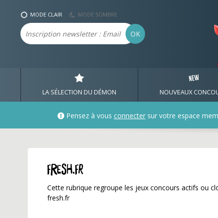
fresh.fr ✅ Gagnez de no
MODE CLAIR
MODE SOMBRE
Email
OK
LA SÉLECTION DU DÉMON
NOUVEAUX CONCO
Pensez à vous
connecter
sur votre espace mem
fresh.fr
Cette rubrique regroupe les jeux concours actifs ou clo
fresh.fr