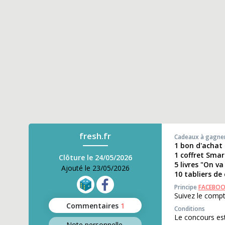
fresh.fr
Cadeaux à gagne
1 bon d'achat 
1 coffret Sma
Clôture le 24/05/2026
5 livres "On va
Ajouté le 23/05/2026
10 tabliers de 
Principe
FACEBO
Suivez le comp
Commentaires
1
Conditions
Le concours est
Note perso
nnelle