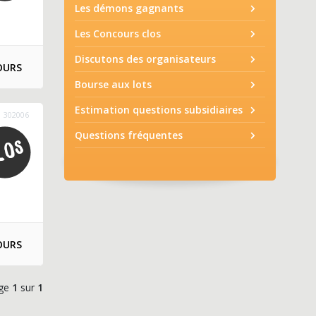
Les démons gagnants
Les Concours clos
Discutons des organisateurs
OURS
Bourse aux lots
Estimation questions subsidiaires
302006
Questions fréquentes
OURS
ge
1
sur
1