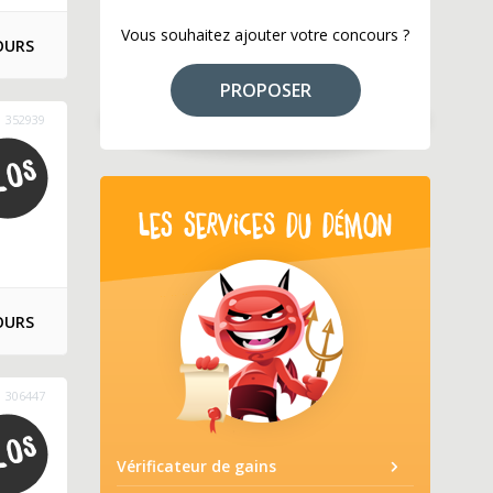
Vous souhaitez ajouter votre concours ?
OURS
PROPOSER
352939
LES SERVICES DU DÉMON
OURS
306447
Vérificateur de gains