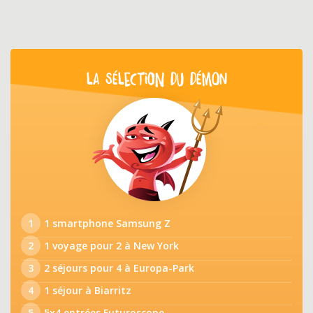
LA SÉLECTION DU DÉMON
1
1 smartphone Samsung Z
2
1 voyage pour 2 à New York
3
2 séjours pour 4 à Europa-Park
4
1 séjour à Biarritz
5
5x4 entrées Futuroscope