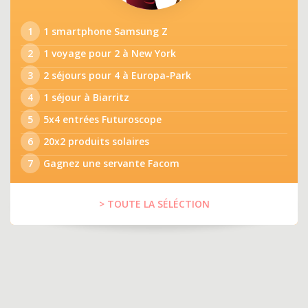
1
1 smartphone Samsung Z
2
1 voyage pour 2 à New York
3
2 séjours pour 4 à Europa-Park
4
1 séjour à Biarritz
5
5x4 entrées Futuroscope
6
20x2 produits solaires
7
Gagnez une servante Facom
> TOUTE LA SÉLÉCTION