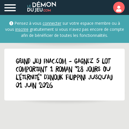
Pensez à vous
connecter
sur votre espace membre ou à
vous
inscrire
gratuitement si vous n'avez pas encore de compte
afin de bénéficier de toutes les fonctionnalités.
GRAND JEU fnac.com - Gagnez 5 lot
comportant 1 roman "28 jours ou
l'éternité" d'Anouk Filippini jusqu'au
01 juin 2026