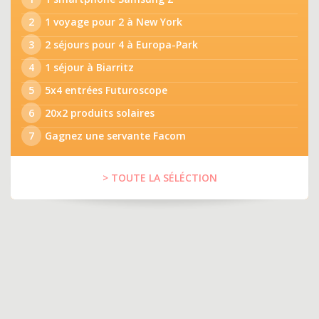
2
1 voyage pour 2 à New York
3
2 séjours pour 4 à Europa-Park
4
1 séjour à Biarritz
5
5x4 entrées Futuroscope
6
20x2 produits solaires
7
Gagnez une servante Facom
> TOUTE LA SÉLÉCTION