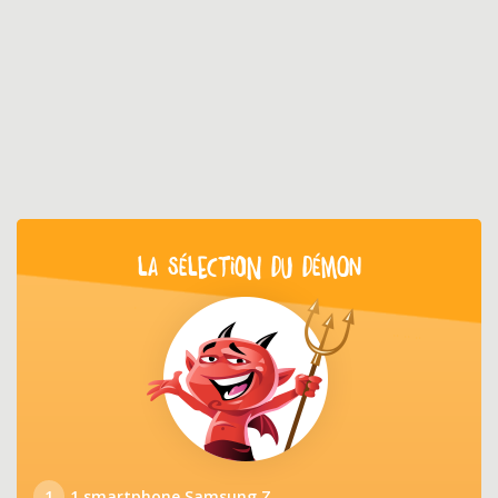
LA SÉLECTION DU DÉMON
1
1 smartphone Samsung Z