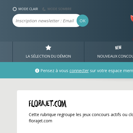
florajet.com ✅ Gagnez d
MODE CLAIR
MODE SOMBRE
Email
OK
LA SÉLECTION DU DÉMON
NOUVEAUX CONCO
Pensez à vous
connecter
sur votre espace mem
florajet.com
Cette rubrique regroupe les jeux concours actifs ou clo
florajet.com