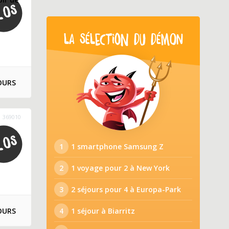
LA SÉLECTION DU DÉMON
OURS
369010
1
1 smartphone Samsung Z
2
1 voyage pour 2 à New York
3
2 séjours pour 4 à Europa-Park
OURS
4
1 séjour à Biarritz