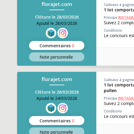
florajet.com
Cadeaux à gagne
1 lot comport
Clôture le 28/03/2026
Principe
INSTAG
Suivez 2 compte
Ajouté le 28/03/2026
Conditions
Le concours est
Commentaires
0
Note perso
nnelle
florajet.com
Cadeaux à gagne
1 lot comporta
pollen
Clôture le 26/03/2026
Ajouté le 24/03/2026
Principe
INSTAG
Suivez 2 compte
Conditions
Le concours est
Commentaires
0
Note perso
nnelle