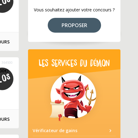
Vous souhaitez ajouter votre concours ?
PROPOSER
OURS
LES SERVICES DU DÉMON
364500
00€)
OURS
Vérificateur de gains