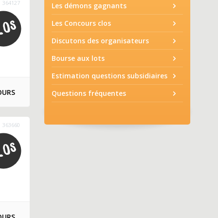
364127
Les démons gagnants
Les Concours clos
Discutons des organisateurs
Bourse aux lots
Estimation questions subsidiaires
OURS
Questions fréquentes
363660
OURS