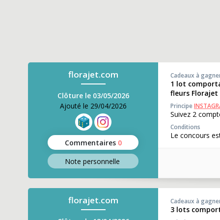
florajet.com
Cadeaux à gagne
1 lot comport
fleurs Florajet
Clôture le 03/05/2026
Ajouté le 29/04/2026
Principe
INSTAG
Suivez 2 compte
Conditions
Le concours est
Commentaires
0
Note perso
nnelle
florajet.com
Cadeaux à gagne
3 lots comport