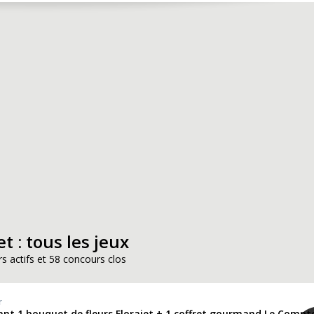
et : tous les jeux
s actifs et 58 concours clos
r
ant 1 bouquet de fleurs Florajet + 1 coffret gourmand Le Compto