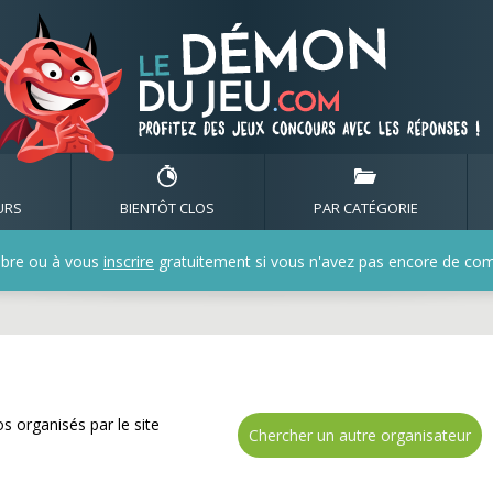
e nombreux cadeaux avec
URS
BIENTÔT CLOS
PAR CATÉGORIE
bre ou à vous
inscrire
gratuitement si vous n'avez pas encore de compt
s organisés par le site
Chercher un autre organisateur