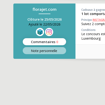
florajet.com
Cadeaux à gagne
1 lot comport
Clôture le 25/05/2026
Principe
INSTAG
Suivez 2 compte
Ajouté le 22/05/2026
Conditions
Le concours est
Luxembourg
Commentaires
0
Note perso
nnelle