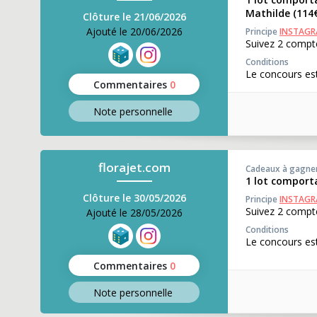
Mathilde (114
Clôture le 21/06/2026
Ajouté le 20/06/2026
Principe
INSTAG
Suivez 2 compte
Conditions
Le concours est
Commentaires
0
Note perso
nnelle
florajet.com
Cadeaux à gagne
1 lot comporta
Clôture le 30/05/2026
Principe
INSTAG
Suivez 2 compte
Ajouté le 28/05/2026
Conditions
Le concours est
Commentaires
0
Note perso
nnelle