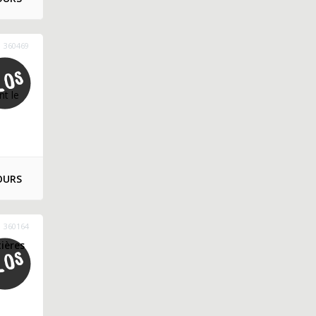
360469
t le
OURS
360164
ières