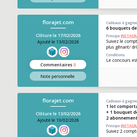
florajet.com
Cadeaux à gagne
6 bouquets de 
Clôture le 17/02/2026
Principe
INSTAG
Suivez le comp
Ajouté le 13/02/2026
plus gênant/ dr
Conditions
Le concours est
Commentaires
0
Note perso
nnelle
florajet.com
Cadeaux à gagne
1 lot comporta
+ 1 bouquet de
Clôture le 13/02/2026
2 abonnements 
Ajouté le 10/02/2026
Principe
INSTAG
Suivez 2 compt