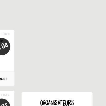
366858
de
OURS
365243
ORGANISATEURS