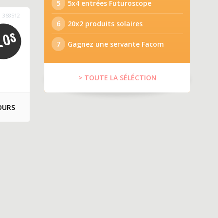
5
5x4 entrées Futuroscope
368512
6
20x2 produits solaires
7
Gagnez une servante Facom
> TOUTE LA SÉLÉCTION
OURS