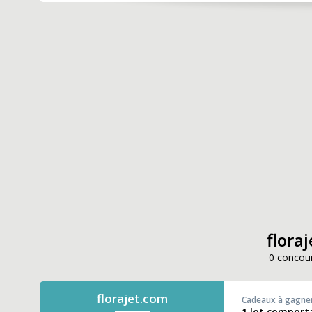
floraj
0 concour
florajet.com
Cadeaux à gagne
1 lot comport