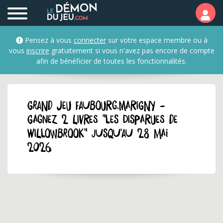
Pensez à vous
connecter
sur votre espace membre ou à
vous
inscrire
gratuitement si vous n'avez pas encore de compte
afin de bénéficier de toutes les fonctionnalités.
GRAND JEU faubourg.marigny -
Gagnez 2 livres "Les disparues de
Willowbrook" jusqu'au 28 mai
2026