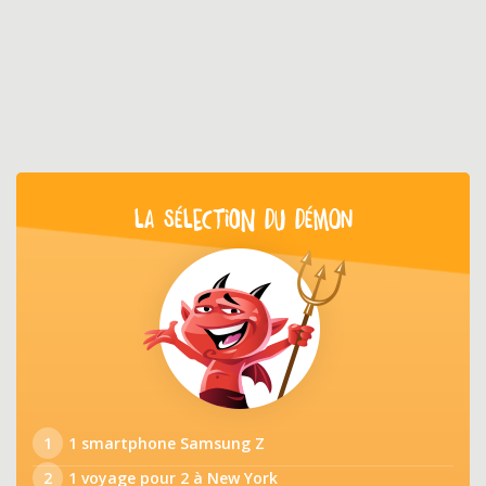
LA SÉLECTION DU DÉMON
1
1 smartphone Samsung Z
2
1 voyage pour 2 à New York