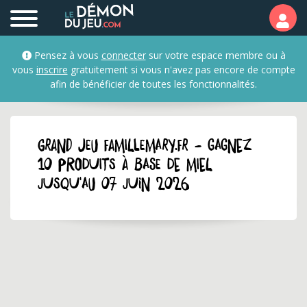
Pensez à vous
connecter
sur votre espace membre ou à
vous
inscrire
gratuitement si vous n'avez pas encore de compte
afin de bénéficier de toutes les fonctionnalités.
GRAND JEU famillemary.fr - Gagnez
10 produits à base de miel
jusqu'au 07 juin 2026