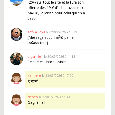
-20% sur tout le site et la livraison
offerte dès 19 € d’achat avec le code
MAI26, je laisse pour celui qui en a
besoin !
zaf241258
le 02/06/2026 à 13:19
[Message supprimÃ© par le
rÃ©dacteur]
bigsmile1
le 30/05/2026 à 11:13
Ce site est inaccessible
karinere
le 28/05/2026 à 17:29
gagné
ticoco
le 27/05/2026 à 11:14
Gagné :-) !