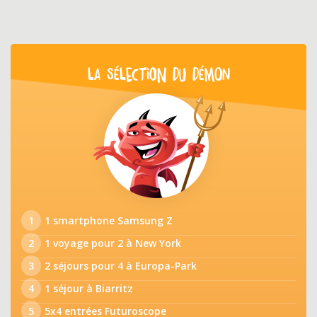
LA SÉLECTION DU DÉMON
1
1 smartphone Samsung Z
2
1 voyage pour 2 à New York
3
2 séjours pour 4 à Europa-Park
4
1 séjour à Biarritz
5
5x4 entrées Futuroscope