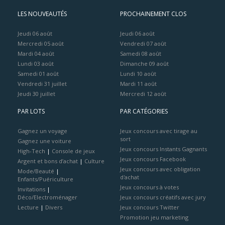
LES NOUVEAUTÉS
PROCHAINEMENT CLOS
Jeudi 06 août
Jeudi 06 août
Mercredi 05 août
Vendredi 07 août
Mardi 04 août
Samedi 08 août
Lundi 03 août
Dimanche 09 août
Samedi 01 août
Lundi 10 août
Vendredi 31 juillet
Mardi 11 août
Jeudi 30 juillet
Mercredi 12 août
PAR LOTS
PAR CATÉGORIES
Gagnez un voyage
Jeux concours avec tirage au
sort
Gagnez une voiture
Jeux concours Instants Gagnants
High-Tech
|
Console de jeux
Jeux concours Facebook
Argent et bons d’achat
|
Culture
Jeux concours avec obligation
Mode/Beauté
|
d'achat
Enfants/Puériculture
Jeux concours à votes
Invitations
|
Déco/Electroménager
Jeux concours créatifs avec jury
Lecture
|
Divers
Jeux concours Twitter
Promotion jeu marketing