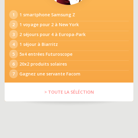
1
1 smartphone Samsung Z
2
1 voyage pour 2 à New York
3
2 séjours pour 4 à Europa-Park
4
1 séjour à Biarritz
5
5x4 entrées Futuroscope
6
20x2 produits solaires
7
Gagnez une servante Facom
> TOUTE LA SÉLÉCTION