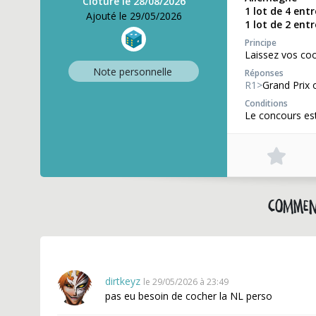
Clôture le 28/08/2026
1 lot de 4 ent
Ajouté le 29/05/2026
1 lot de 2 ent
Principe
Laissez vos co
Note perso
nnelle
Réponses
R1>
Grand Prix 
Conditions
Le concours est
Commen
dirtkeyz
le 29/05/2026 à 23:49
pas eu besoin de cocher la NL perso