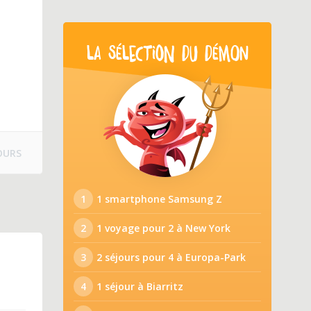
LA SÉLECTION DU DÉMON
OURS
1
1 smartphone Samsung Z
2
1 voyage pour 2 à New York
3
2 séjours pour 4 à Europa-Park
4
1 séjour à Biarritz