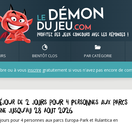
URS
BIENTÔT CLOS
PAR CATÉGORIE
bre ou à vous
inscrire
gratuitement si vous n'avez pas encore de compt
séjour de 2 jours pour 4 personnes aux parcs
gne jusqu'au 28 aout 2026
 jours pour 4 personnes aux parcs Europa-Park et Rulantica en