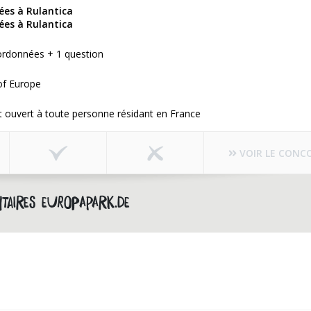
rées à Rulantica
rées à Rulantica
ordonnées + 1 question
of Europe
 ouvert à toute personne résidant en France
VOIR LE CONC
taires europapark.de