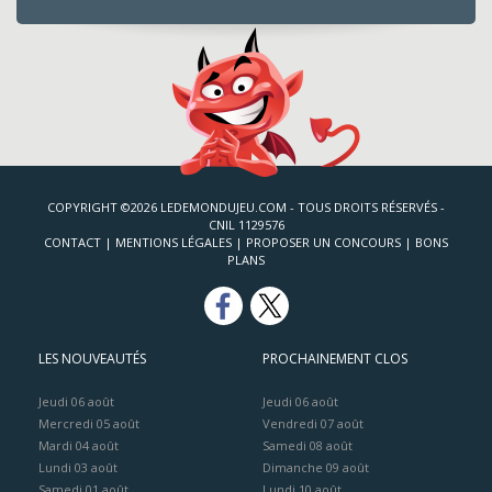
COPYRIGHT ©2026 LEDEMONDUJEU.COM - TOUS DROITS RÉSERVÉS -
CNIL 1129576
CONTACT
|
MENTIONS LÉGALES
|
PROPOSER UN CONCOURS
|
BONS
PLANS
LES NOUVEAUTÉS
PROCHAINEMENT CLOS
Jeudi 06 août
Jeudi 06 août
Mercredi 05 août
Vendredi 07 août
Mardi 04 août
Samedi 08 août
Lundi 03 août
Dimanche 09 août
Samedi 01 août
Lundi 10 août