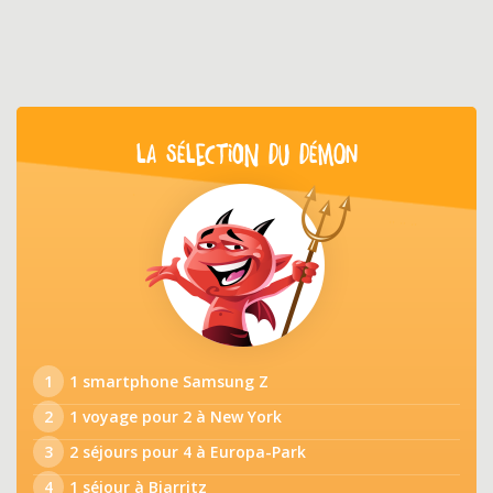
LA SÉLECTION DU DÉMON
1
1 smartphone Samsung Z
2
1 voyage pour 2 à New York
3
2 séjours pour 4 à Europa-Park
4
1 séjour à Biarritz