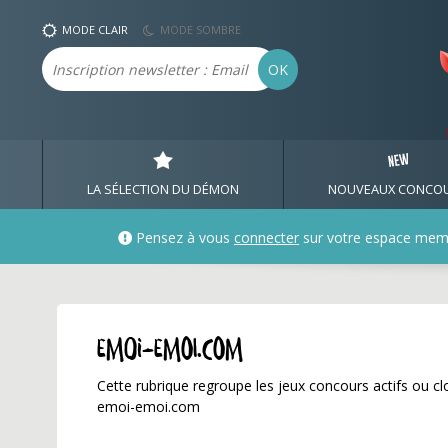
emoi-emoi.com ✅ Gagne
MODE CLAIR
MODE SOMBRE
Email
OK
LA SÉLECTION DU DÉMON
NOUVEAUX CONCO
Pensez à vous
connecter
sur votre espace mem
emoi-emoi.com
Cette rubrique regroupe les jeux concours actifs ou clo
emoi-emoi.com