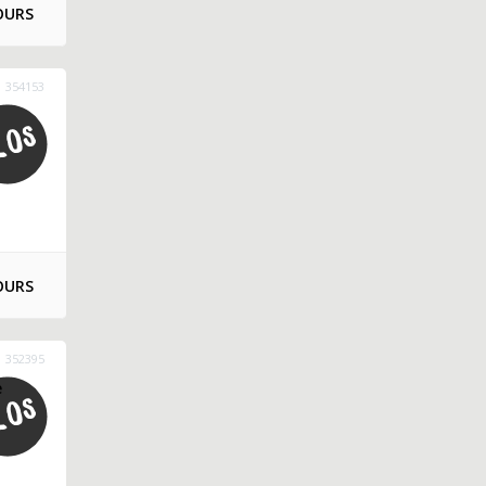
OURS
354153
OURS
352395
e