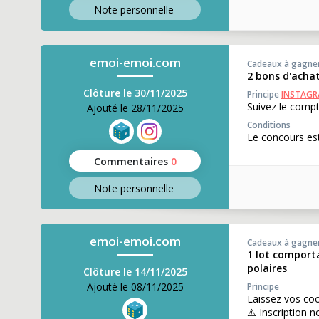
Note perso
nnelle
emoi-emoi.com
Cadeaux à gagne
2 bons d'acha
Clôture le 30/11/2025
Principe
INSTAG
Suivez le compt
Ajouté le 28/11/2025
Conditions
Le concours est
Commentaires
0
Note perso
nnelle
emoi-emoi.com
Cadeaux à gagne
1 lot comporta
polaires
Clôture le 14/11/2025
Ajouté le 08/11/2025
Principe
Laissez vos co
⚠️ Inscription n