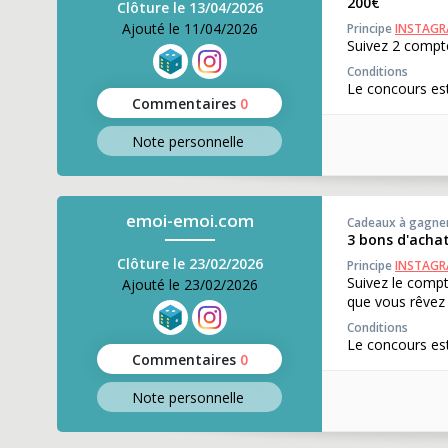
200€
Clôture le 13/04/2026
Ajouté le 11/04/2026
Principe
INSTAG
Suivez 2 compte
Conditions
Le concours est
Commentaires
0
Note perso
nnelle
emoi-emoi.com
Cadeaux à gagne
3 bons d'acha
Clôture le 23/02/2026
Principe
INSTAG
Suivez le comp
Ajouté le 23/02/2026
que vous rêvez d
Conditions
Le concours est
Commentaires
0
Note perso
nnelle