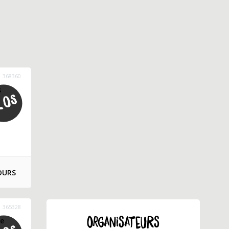
368360
s
OURS
365328
de
ORGANISATEURS