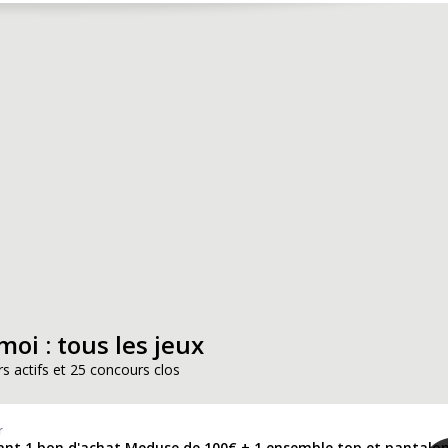
oi : tous les jeux
s actifs et 25 concours clos
r
ant 1 bon d'achat Meduse de 100€ + 1 ensemble top et pantalo