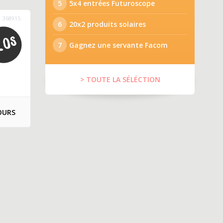
5
5x4 entrées Futuroscope
368915
6
20x2 produits solaires
7
Gagnez une servante Facom
> TOUTE LA SÉLÉCTION
OURS