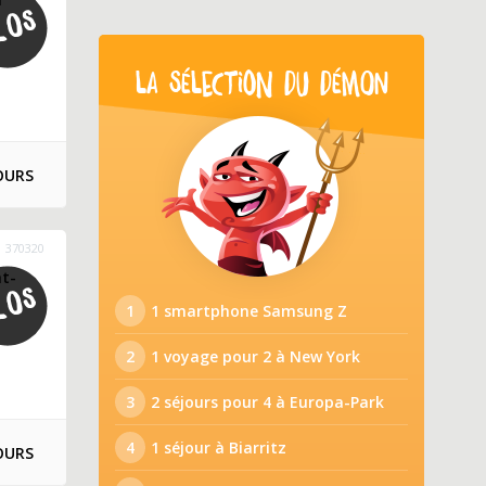
LA SÉLECTION DU DÉMON
OURS
370320
nt-
1
1 smartphone Samsung Z
2
1 voyage pour 2 à New York
3
2 séjours pour 4 à Europa-Park
4
1 séjour à Biarritz
OURS