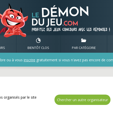
z de nombreux cadeaux 
URS
BIENTÔT CLOS
PAR CATÉGORIE
bre ou à vous
inscrire
gratuitement si vous n'avez pas encore de compt
s organisés par le site
Chercher un autre organisateur