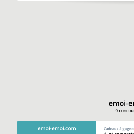
emoi-em
0 concour
emoi-emoi.com
Cadeaux à gagne
1 lot comport