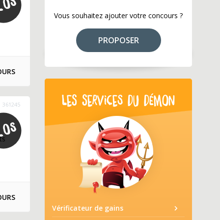
Vous souhaitez ajouter votre concours ?
PROPOSER
OURS
LES SERVICES DU DÉMON
361245
ts
OURS
Vérificateur de gains