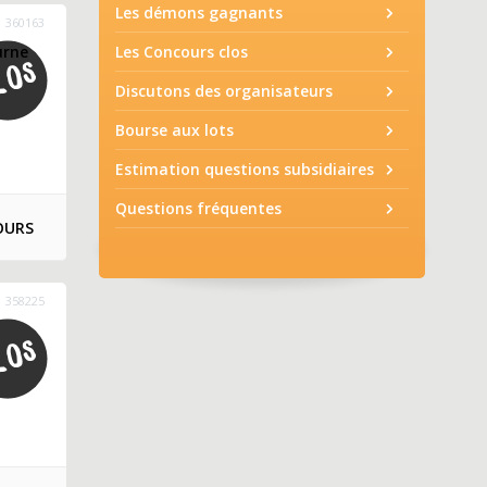
Les démons gagnants
360163
urne
Les Concours clos
Discutons des organisateurs
Bourse aux lots
Estimation questions subsidiaires
Questions fréquentes
OURS
358225