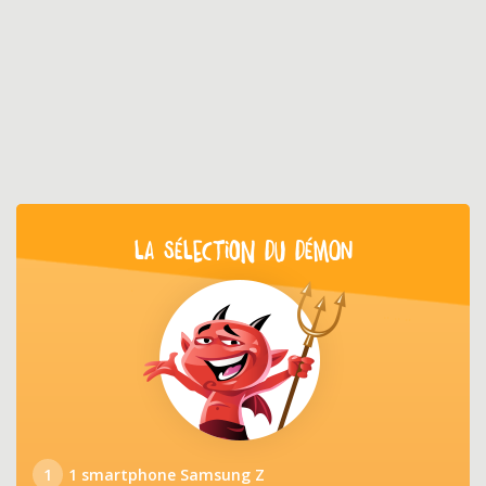
LA SÉLECTION DU DÉMON
1
1 smartphone Samsung Z