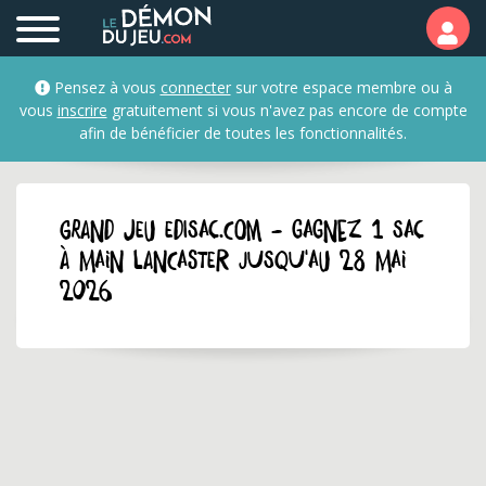
Pensez à vous
connecter
sur votre espace membre ou à
vous
inscrire
gratuitement si vous n'avez pas encore de compte
afin de bénéficier de toutes les fonctionnalités.
GRAND JEU edisac.com - Gagnez 1 sac
à main Lancaster jusqu'au 28 mai
2026