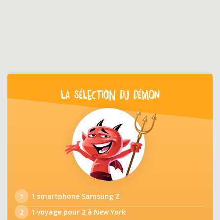
LA SÉLECTION DU DÉMON
1
1 smartphone Samsung Z
2
1 voyage pour 2 à New York